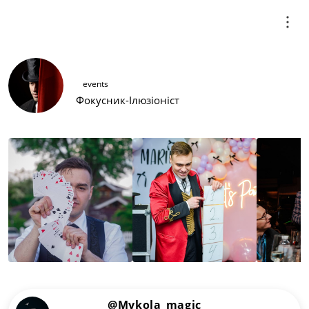
Микола
events
Фокусник-Ілюзіоніст
@Mykola_magic