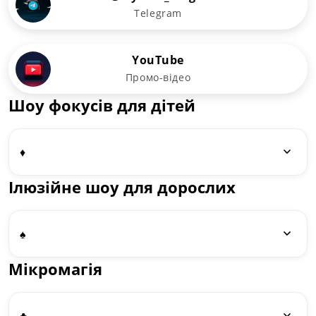
Telegram
YouTube
Промо-відео
Шоу фокусів для дітей
♦️
Ілюзійне шоу для дорослих
♠️
Мікромагія
♣️