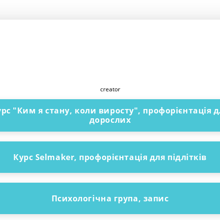
Olena Klochko
creator
урс "Ким я стану, коли виросту", профорієнтація д
дорослих
Курс Selmaker, профорієнтація для підлітків
Психологічна група, запис