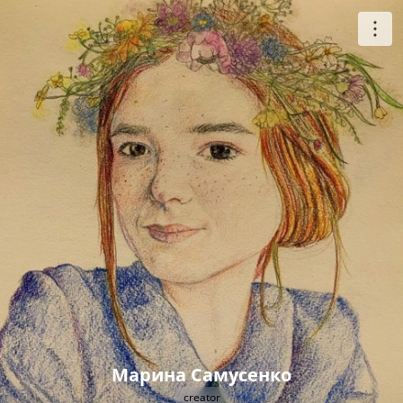
Марина Самусенко
creator