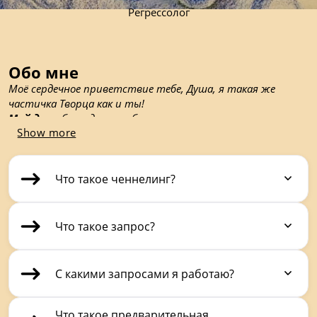
Регрессолог
Обо мне
Моё сердечное приветствие тебе, Душа, я такая же 
частичка Творца как и ты!
Мой дар
 - благодаря особенностям целительных 
Show more
вибраций ауры моей души, при нашем взаимодействии у 
тебя есть возможность пройти путь духовной 
трансмутации сознания и открыть свою уникальность.
Моя миссия
 - дать возможность человеку встретиться 
Что такое ченнелинг?
со своим внутренним драконом, а перед этим сделать это 
самой...
Что такое запрос?
С какими запросами я работаю?
Что такое предварительная