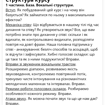
на новий рівень, освоїти нові техніки та навички, 
1 частина. База. Вокальні структури.
мати впевнений контроль над своїм голосом без 
Вступ
. Як побудований цей курс і на чому він 
затисків та страху
базується? Як займатися по ньому з максимальним 
ефектом?
Для початківців, які потребують послідовного 
Механіка співу
: Що відбувається в нашому тілі під час 
занурення у світ вокалу та поетапної постановки 
дихання та співу? Як утворюється звук? Все, що вам 
голосу
потрібно знати про дихання у співі: скільки і як 
вдихати, як контрольовано видихати, розподіляти 
Для викладачів вокалу, які з практичної сторони 
повітря на довгі фрази. Наша головна підтримка у 
хочуть краще зрозуміти сучасні західні вокальні 
співі - анкерування: безліч способів та асоціацій, щоб 
методики, отримати нові інсайти та безліч готових 
їх відчути і зафіксувати. Хибні голосові складки: що 
вправ
це таке та як з ними подружитися? Вправи.
Вправи зі звуженим вокальним трактом
. 
 Для вокалістів, які мають досвід співу у народній або 
Розширюємо діапазон, розвиваємо якість 
хоровій манері, та бажають навчитися сучасному 
звуковедення, контролюємо повітряний потік, 
співу
тренуємо чисте інтонування на різноманітних 
мелодичних малюнках та інтервалах. Вправи.
Для всіх тих, хто мріє співати впевнено, різноманітно 
Режими роботи голосових складок
. Розбираємо 
і здорОво; хто мріє освоїти найтонший, 
особливості кожного режиму. Вправи.
найделікатнійший і, разом з тим, найбагатший 
Атаки звуку
. Як можна почати звук та що це нам дає? 
музичний інструмент – свій голос, і передавати ним 
Вправи.
усі емоції та почуття