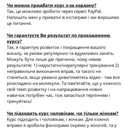
Чи можна придбати курс з-за кордону?
Так, це можливо зробити через сервіс PayPal. 
Напишіть мені у приватні в інстаграмі і ми вирішимо 
це питання.
Чи гарантуєте Ви результат по проходженню 
курсу?
Так, я гарантую розвиток і покращення вашого 
вокалу, за умови регулярних та вдумливих занять. 
Можуть бути лише дві причини, чому немає 
результатів: 1) недостатні/нерегулярні тренування 2) 
неправильне виконання вправ, та такого не 
станеться, якщо уважно дивитиметесь відео - там все 
розкладено на молекули. Та памʼятайте, що у кожного 
свій темп розвитку і на напрацювання нових 
навичок потрібен час, тож запасіться терпінням і 
тренуйтесь!
Чи підходить курс чоловікам, чи тільки жінкам?
Курс підходить і чоловікам, і жінкам. Для кожної 
вправи я зробила фонограми окремо у жіночій, та у 