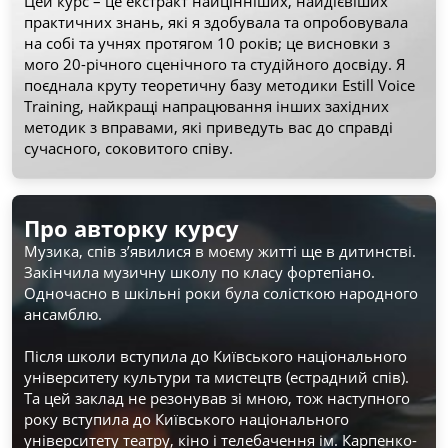
Цей курс – це екстракт найцінніших, найдієвіших 
практичних знань, які я здобувала та опробовувала 
на собі та учнях протягом 10 років; це висновки з 
мого 20-річного сценічного та студійного досвіду. Я 
поєднала круту теоретичну базу методики Estill Voice 
Training, найкращі напрацювання інших західних 
методик з вправами, які приведуть вас до справді 
сучасного, соковитого співу. 
Про авторку курсу
Музика, спів з’явилися в моєму житті ще в дитинстві. 
Закінчила музичну школу по класу фортепіано. 
Одночасно в шкільні роки була солісткою народного 
ансамблю.
Після школи вступила до Київського національного 
університету культури та мистецтв (естрадний спів). 
Та цей заклад не резонував зі мною, тож наступного 
року вступила до Київського національного 
університету театру, кіно і телебачення ім. Карпенко-