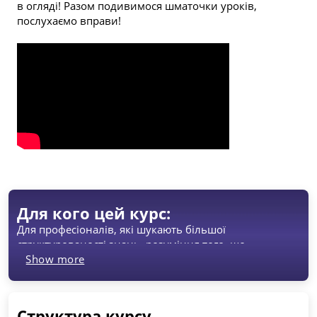
в огляді! Разом подивимося шматочки уроків, 
послухаємо вправи!
Для кого цей курс:
Для професіоналів, які шукають більшої 
структурованості знань, розуміння того, що 
відбувається в їх голосовому апараті, які прагнуть 
Show more
розширити свої вокальні можливості
Для тих, хто вже має вокальний досвід, та хоче вийти 
Структура курсу