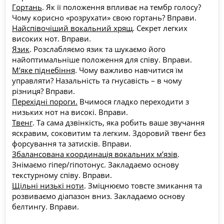
Гортань
. Як її положення впливає на тембр голосу? 
Чому корисно «розрухати» свою гортань? Вправи.
Найспівочіший вокальний хрящ
. Секрет легких 
високих нот. Вправи.
Язик
. Розслабляємо язик та шукаємо його 
найоптимальніше положення для співу. Вправи.
М’яке піднебіння
. Чому важливо навчитися їм 
управляти? Назальність та гнусавість – в чому 
різниця? Вправи.
Перехідні пороги.
 Вчимося гладко переходити з 
низьких нот на високі. Вправи.
Твенг
. Та сама дзвінкість, яка робить ваше звучання 
яскравим, соковитим та легким. Здоровий твенг без 
форсування та затисків. Вправи.
Збалансована координація вокальних м’язів
. 
Знімаємо гіпер/гіпотонус. Закладаємо основу 
текстурному співу. Вправи.
Щільні низькі ноти
. Зміцнюємо товсте змикання та 
розвиваємо діапазон вниз. Закладаємо основу 
белтингу. Вправи.