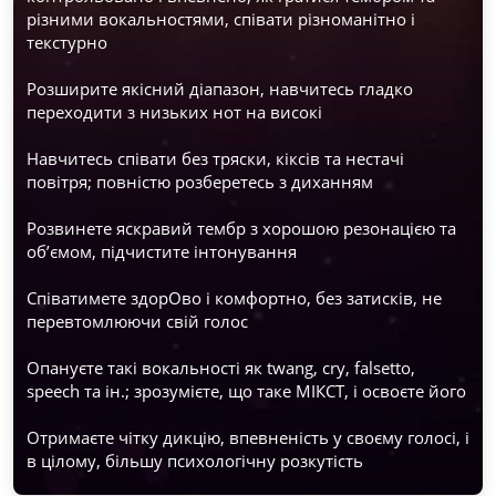
різними вокальностями, співати різноманітно і 
текстурно
Розширите якісний діапазон, навчитесь гладко 
переходити з низьких нот на високі
Навчитесь співати без тряски, кіксів та нестачі 
повітря; повністю розберетесь з диханням
Розвинете яскравий тембр з хорошою резонацією та 
об’ємом, підчистите інтонування
Співатимете здорОво і комфортно, без затисків, не 
перевтомлюючи свій голос
Опануєте такі вокальності як twang, cry, falsetto, 
speech та ін.; зрозумієте, що таке МІКСТ, і освоєте його
Отримаєте чітку дикцію, впевненість у своєму голосі, і 
в цілому, більшу психологічну розкутість 