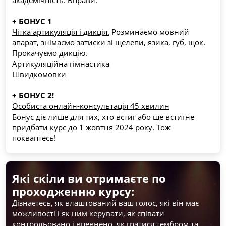
академічність
. Вправи.
+ БОНУС 1
Чітка артикуляція і дикція.
 Розминаємо мовний 
апарат, знімаємо затиски зі щелепи, язика, губ, щок. 
Прокачуємо дикцію.
Артикуляційна гімнастика
Швидкомовки
+ БОНУС 2!
Особиста онлайн-консультація 45 хвилин
Бонус діє лише для тих, хто встиг або ще встигне 
придбати курс до 1 жовтня 2024 року. Тож 
покваптесь!
Які скіли ви отримаєте по
проходженню курсу:
Дізнаєтесь, як влаштований ваш голос, які він має 
можливості і як ним керувати, як співати 
контрольовано і впевнено, як гратися тембром та 