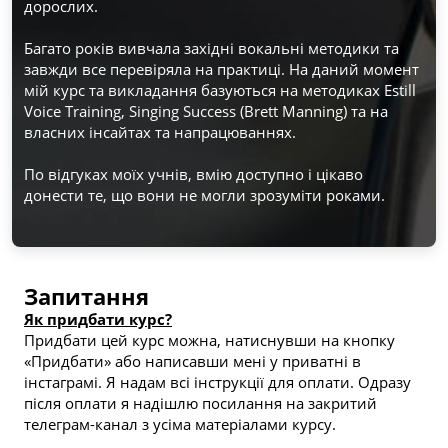
дорослих.
Багато років вивчала західні вокальні методики та 
завжди все перевіряла на практиці. На даний момент 
мій курс та викладання базуються на методиках Estill 
Voice Training, Singing Success (Brett Manning) та на 
власних інсайтах та напрацюваннях.
По відгуках моїх учнів, вмію доступно і цікаво 
донести те, що вони не могли зрозуміти роками. 
Запитання
Як придбати курс?
Придбати цей курс можна, натиснувши на кнопку 
«Придбати» або написавши мені у приватні в 
інстаграмі. Я надам всі інструкції для оплати. Одразу 
після оплати я надішлю посилання на закритий 
телеграм-канал з усіма матеріалами курсу.