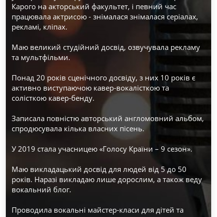
Карого на акторський факультет, і певний час 
працювала актрисою - знімалася знімалася серіалах, 
рекламі, кліпах.
Маю великий студійний досвід, озвучувала рекламу 
та мультфільми.
Понад 20 років сценічного досвіду, з них 10 років є 
активно виступаючою кавер-вокалісткою та 
солісткою кавер-бенду.
Записала повністю авторський англомовний альбом, 
спродюсувала кілька власних пісень.
У 2019 стала учасницею «Голосу Країни – 9 сезон».
Маю викладацький досвід для людей від 5 до 50 
років. Наразі викладаю лише дорослим, а також веду 
вокальний блог.
Проводила вокальні майстер-класи для дітей та 