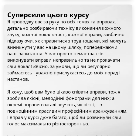
Суперсили цього курсу
Я проводжу вас за руку по всіх темах та вправах, 
детально розбираючи техніку виконання кожного 
звуку, кожної вокальності, кожної вправи, завбачно 
підказуючи, як справитися з труднощами, які можуть 
виникнути у вас на цьому шляху, попереджаючи 
ваші запитання. У вас просто немає шансів 
виконувати вправи неправильно та не прокачати 
свій вокал! Звісно, за умови, що ви регулярно 
займаєтесь і уважно прислухаєтесь до моїх порад і 
настанов.
Я хочу, щоб вам було цікаво співати вправи, тож я 
зробила якісні, мелодійні фонограми для них; а 
окремі вправи взагалі звучать, як пісні, – з 
повноцінним красивим професійним аранжуванням. 
І вправ у курсі дуже багато, щоб ви розвинули свій 
голос максимально різносторонньо.