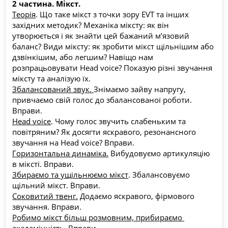
2 частина. Мікст.
Теорія
. Що таке мікст з точки зору EVT та інших 
західних методик? Механіка міксту: як він 
утворюється і як знайти цей бажаний м’язовий 
баланс? Види міксту: як зробити мікст щільнішим або 
дзвінкішим, або легшим? Навіщо нам 
розпрацьовувати Head voice? Показую різні звучання 
міксту та аналізую їх.
Збалансований звук. 
Знімаємо зайву напругу, 
привчаємо свій голос до збалансованої роботи. 
Вправи.
Head voice
. Чому голос звучить слабеньким та 
повітряним? Як досягти яскравого, резонансного 
звучання на Head voice? Вправи.
Горизонтальна динаміка.
 Вибудовуємо артикуляцію 
в міксті. Вправи.
Збираємо та ущільнюємо мікст
. Збалансовуємо 
щільний мікст. Вправи.
Соковитий твенг.
 Додаємо яскравого, фірмового 
звучання. Вправи.
Робимо мікст більш розмовним, прибираємо 