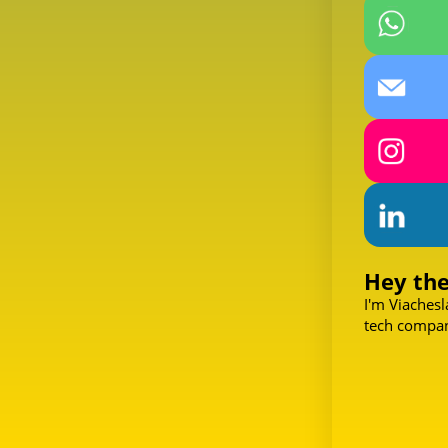
Hey th
I'm Viachesl
tech compan