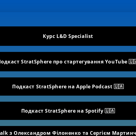
Курс L&D Specialist
одкаст StratSphere про стартегування YouTube 🇺
Подкаст StratSphere на Apple Podcast 🇺🇦
Подкаст StratSphere на Spotify 🇺🇦
Talk з Олександром Філоненко та Сергієм Мартин