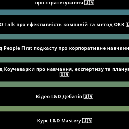
про стратегування 🇺🇦
O Talk про ефективність компаній та метод OKR 
д People First подкасту про корпоративне навчанн
од Коучеварки про навчання, експертизу та плану
🇺🇦
Відео L&D Дебатів 🇺🇦
Курс L&D Mastery 🇺🇦