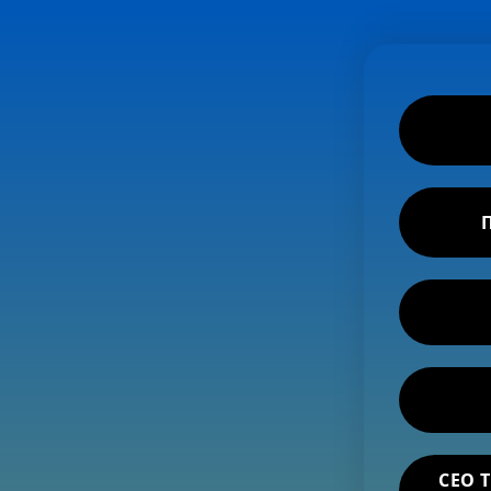
П
CEO 