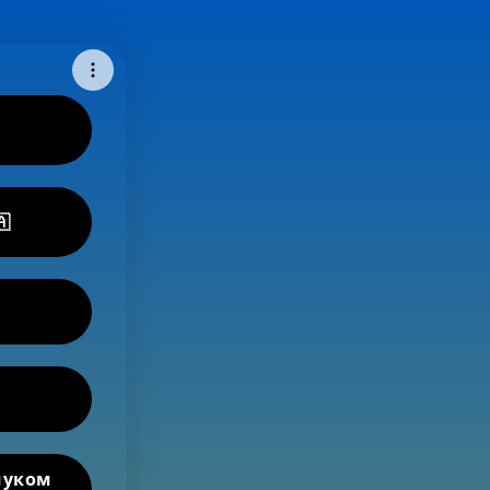
🇦
чуком