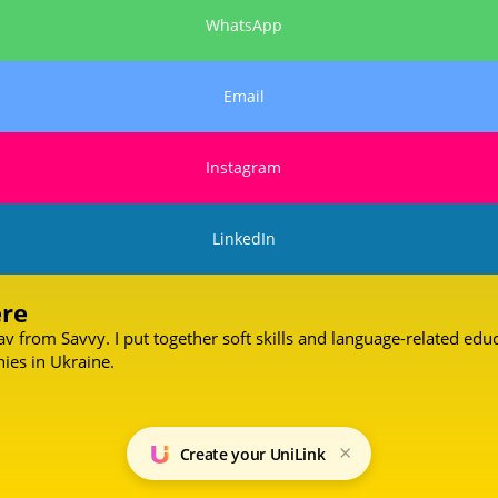
WhatsApp
Email
Instagram
LinkedIn
ere
av from Savvy. I put together soft skills and language-related educ
ies in Ukraine.
×
Create your UniLink