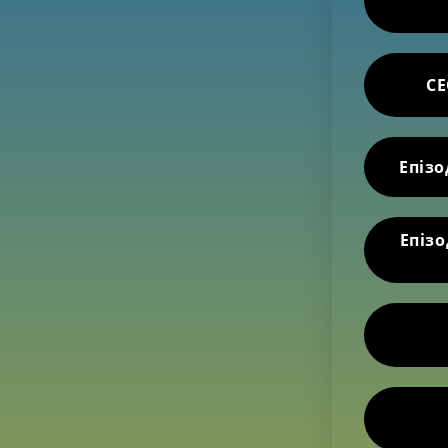
CE
Епізо
Епіз