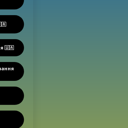
🇦
я 🇺🇦
вання