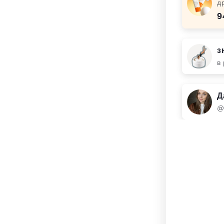
д
9
з
в 
Д
@