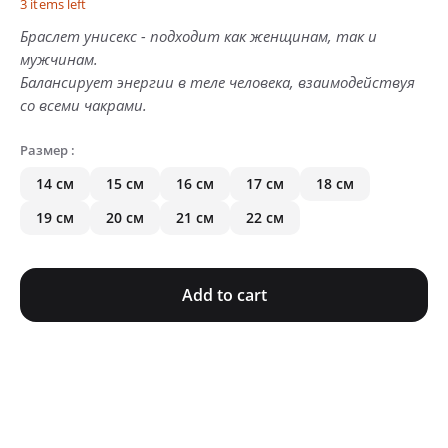
3
items left
Браслет унисекс - подходит как женщинам, так и
мужчинам.
Балансирует энергии в теле человека, взаимодействуя
со всеми чакрами.
Размер
:
14 см
15 см
16 см
17 см
18 см
19 см
20 см
21 см
22 см
Add to cart