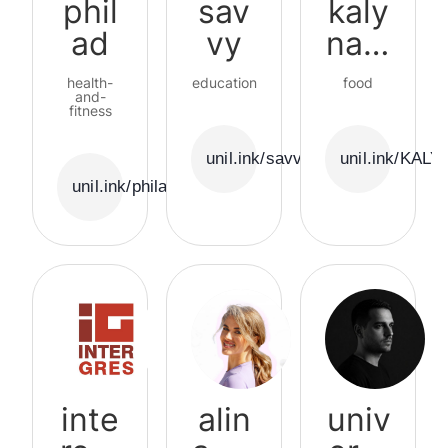
phil
sav
kaly
ad
vy
nalu
blin
health-
education
food
and-
fitness
unil.ink/savvy
unil.ink/KAL
unil.ink/philad
inte
alin
univ