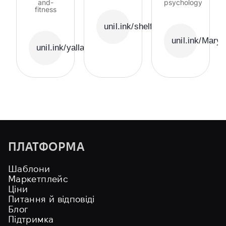
and-
psychology
fitness
unil.ink/shelfie
unil.ink/Mary
unil.ink/yallabala
ПЛАТФОРМА
Шаблони
Маркетплейс
Ціни
Питання й відповіді
Блог
Підтримка