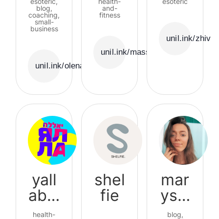
esoteric,
health-
esoteric
blog,
udio
and-
ety
coaching,
fitness
small-
business
unil.ink/zhivi
unil.ink/massage_studio
unil.ink/olenasharii
yall
shel
mar
abal
fie
ysal
a
ivon
health-
blog,