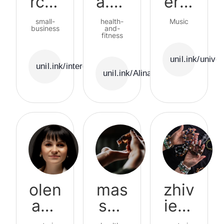
rcer
a.nu
ersf
ama
triti
ield
small-
health-
Music
business
onis
and-
fitness
t
unil.ink/univer
unil.ink/intercerama
unil.ink/Alina.nutritionist
olen
mas
zhiv
ash
sag
ie_b
arii
e_st
rasl