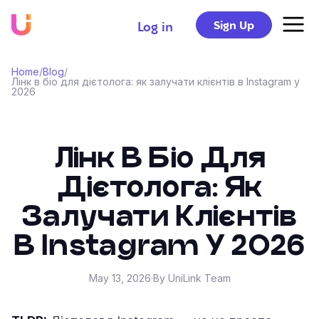
Sign Up
Log in
Home
/
Blog
/
Лінк в біо для дієтолога: як залучати клієнтів в Instagram у
2026
Лінк В Біо Для
Дієтолога: Як
Залучати Клієнтів
В Instagram У 2026
May 13, 2026
·
By UniLink Team