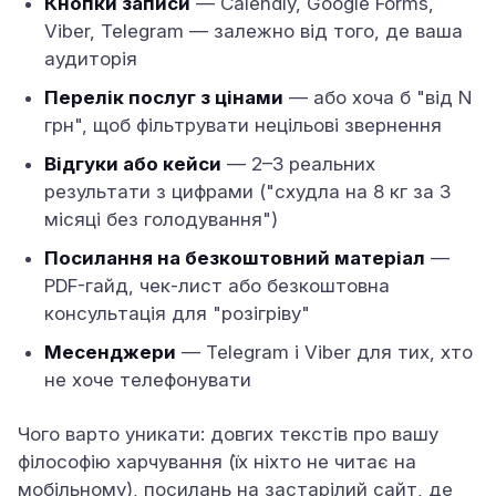
Кнопки записи
— Calendly, Google Forms,
Viber, Telegram — залежно від того, де ваша
аудиторія
Перелік послуг з цінами
— або хоча б "від N
грн", щоб фільтрувати нецільові звернення
Відгуки або кейси
— 2–3 реальних
результати з цифрами ("схудла на 8 кг за 3
місяці без голодування")
Посилання на безкоштовний матеріал
—
PDF-гайд, чек-лист або безкоштовна
консультація для "розігріву"
Месенджери
— Telegram і Viber для тих, хто
не хоче телефонувати
Чого варто уникати: довгих текстів про вашу
філософію харчування (їх ніхто не читає на
мобільному), посилань на застарілий сайт, де