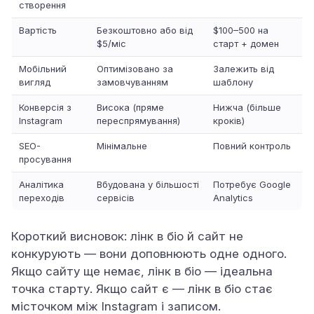
створення
Вартість
Безкоштовно або від
$100–500 на
$5/міс
старт + домен
Мобільний
Оптимізовано за
Залежить від
вигляд
замовчуванням
шаблону
Конверсія з
Висока (пряме
Нижча (більше
Instagram
переспрямування)
кроків)
SEO-
Мінімальне
Повний контроль
просування
Аналітика
Вбудована у більшості
Потребує Google
переходів
сервісів
Analytics
Короткий висновок: лінк в біо й сайт не
конкурують — вони доповнюють одне одного.
Якщо сайту ще немає, лінк в біо — ідеальна
точка старту. Якщо сайт є — лінк в біо стає
місточком між Instagram і записом.