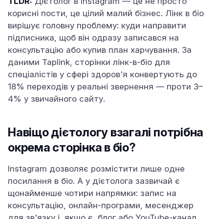
TLDR:
Дієтолог в Instagram — це не просто
корисні пости, це цілий малий бізнес. Лінк в біо
вирішує головну проблему: куди направити
підписника, щоб він одразу записався на
консультацію або купив план харчування. За
даними Taplink, сторінки лінк-в-біо для
спеціалістів у сфері здоров'я конвертують до
18% переходів у реальні звернення — проти 3–
4% у звичайного сайту.
Навіщо дієтологу взагалі потрібна
окрема сторінка в біо?
Instagram дозволяє розмістити лише одне
посилання в біо. А у дієтолога зазвичай є
щонайменше чотири напрямки: запис на
консультацію, онлайн-програми, месенджер
для зв'язку і, якщо є, блог або YouTube-канал.