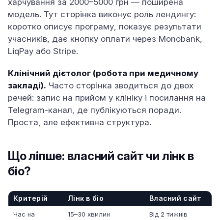
харчування за 2000–5000 грн — поширена
модель. Тут сторінка виконує роль лендингу:
коротко описує програму, показує результати
учасників, дає кнопку оплати через Monobank,
LiqPay або Stripe.
Клінічний дієтолог (робота при медичному
закладі).
Часто сторінка зводиться до двох
речей: запис на прийом у клініку і посилання на
Telegram-канал, де публікуються поради.
Проста, але ефективна структура.
Що ліпше: власний сайт чи лінк в
біо?
Критерій
Лінк в біо
Власний сайт
Час на
15–30 хвилин
Від 2 тижнів