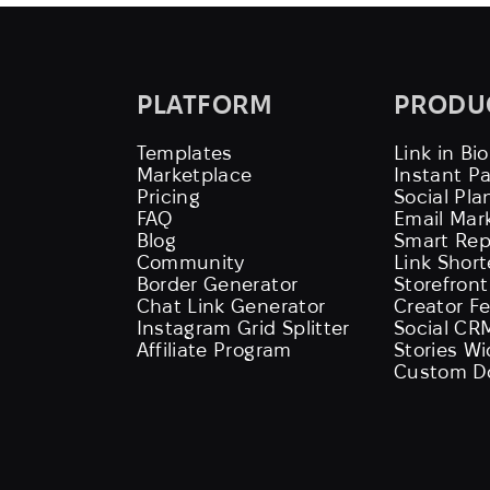
PLATFORM
PRODU
Templates
Link in Bio
Marketplace
Instant P
Pricing
Social Pla
FAQ
Email Mar
Blog
Smart Rep
Community
Link Shor
Border Generator
Storefront
Chat Link Generator
Creator F
Instagram Grid Splitter
Social CR
Affiliate Program
Stories W
Custom D