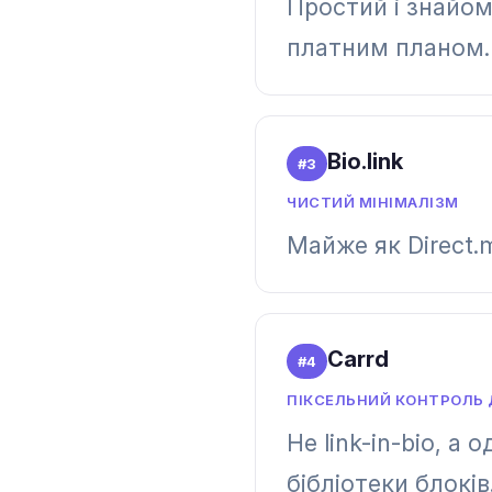
Простий і знайоми
платним планом.
Bio.link
#
3
ЧИСТИЙ МІНІМАЛІЗМ
Майже як Direct.
Carrd
#
4
ПІКСЕЛЬНИЙ КОНТРОЛЬ
Не link-in-bio, а
бібліотеки блоків