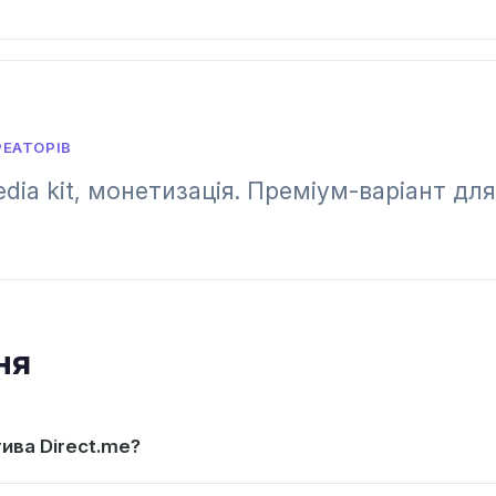
РЕАТОРІВ
media kit, монетизація. Преміум-варіант дл
ня
ива Direct.me?