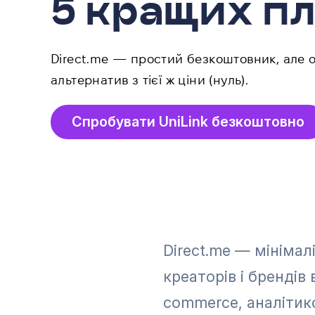
5 кращих п
Direct.me — простий безкоштовник, але 
альтернатив з тієї ж ціни (нуль).
Спробувати UniLink безкоштовно
Direct.me — мінімал
креаторів і брендів
commerce, аналітик