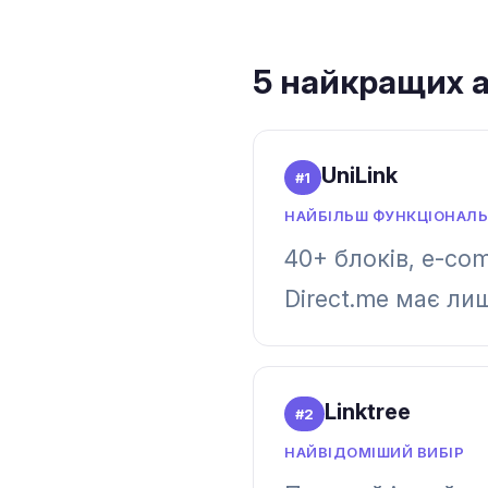
5 найкращих а
UniLink
#
1
НАЙБІЛЬШ ФУНКЦІОНАЛЬ
40+ блоків, e-co
Direct.me має лиш
Linktree
#
2
НАЙВІДОМІШИЙ ВИБІР