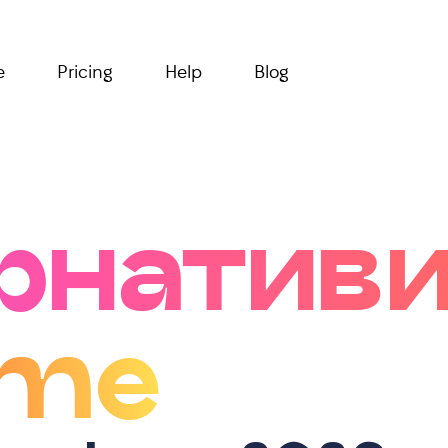
e
Pricing
Help
Blog
рнатив
.me