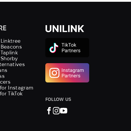
RE
 Linktree
s Beacons
 Taplink
 Shorby
lternatives
ans
ss
ncers
 for Instagram
 for TikTok
FOLLOW US