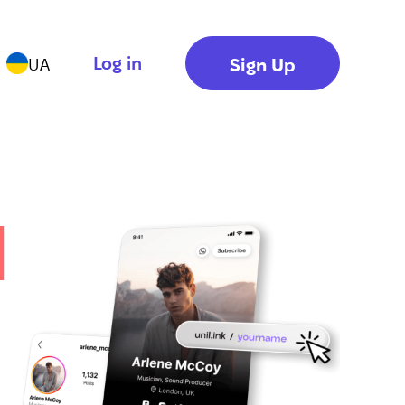
Log in
Sign Up
UA
и