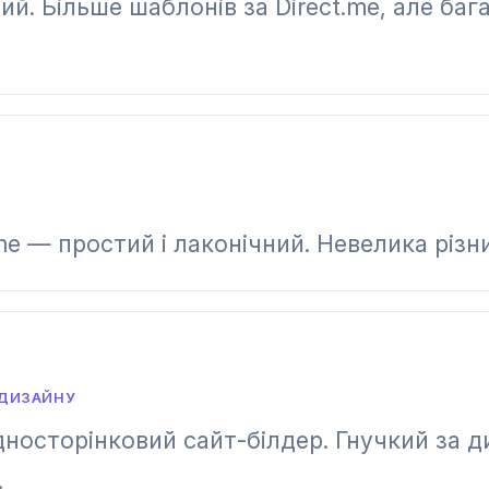
й. Більше шаблонів за Direct.me, але баг
me — простий і лаконічний. Невелика різни
 ДИЗАЙНУ
 односторінковий сайт-білдер. Гнучкий за 
.