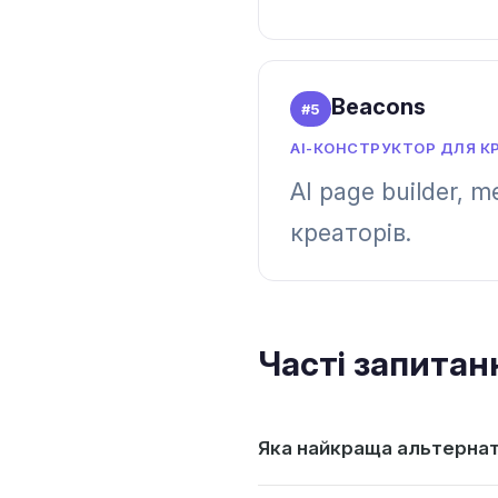
Beacons
#
5
AI-КОНСТРУКТОР ДЛЯ К
AI page builder, 
креаторів.
Часті запитан
Яка найкраща альтернат