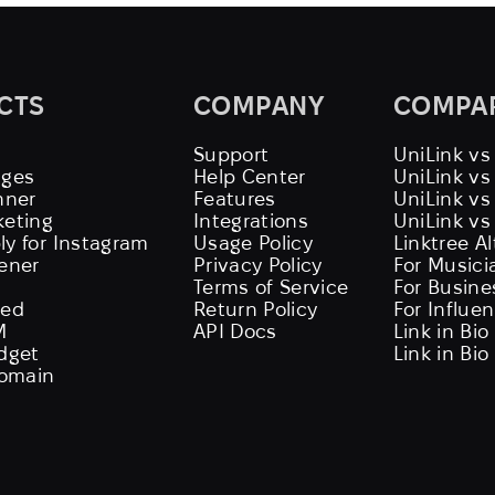
CTS
COMPANY
COMPA
Support
UniLink vs
ages
Help Center
UniLink v
nner
Features
UniLink vs
keting
Integrations
UniLink vs
ly for Instagram
Usage Policy
Linktree A
tener
Privacy Policy
For Musici
Terms of Service
For Busine
eed
Return Policy
For Influe
M
API Docs
Link in Bio
idget
Link in Bio
omain