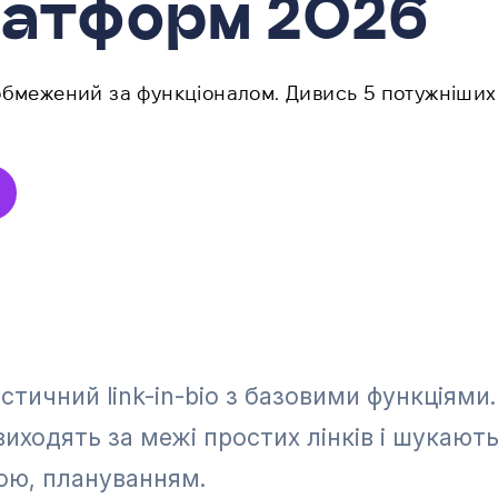
латформ 2026
обмежений за функціоналом. Дивись 5 потужніших
істичний link-in-bio з базовими функціями.
 виходять за межі простих лінків і шукают
ою, плануванням.