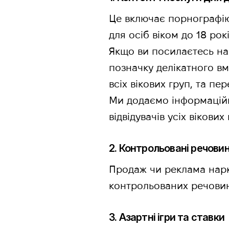
Це включає порнографію
для осіб віком до 18 рокі
Якщо ви посилаєтесь на 
позначку делікатного вм
всіх вікових груп, та пе
Ми додаємо інформаційн
відвідувачів усіх вікових
2. Контрольовані речови
Продаж чи реклама нарк
контрольованих речовин
3. Азартні ігри та ставки