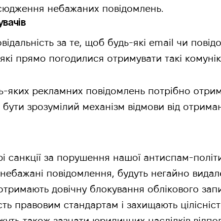
сюдження небажаних повідомлень.
увачів
овідальність за те, щоб будь-які email чи пов
кі прямо погодилися отримувати такі комуніка
-яких рекламних повідомлень потрібно отрим
є бути зрозумілий механізм відмови від отрима
рі санкції за порушення нашої антиспам-політи
ебажані повідомлення, будуть негайно видале
ї, отримають довічну блокування облікового запи
сть правовим стандартам і захищають цілісніст
уть також зазнати юридичних наслідків відпо