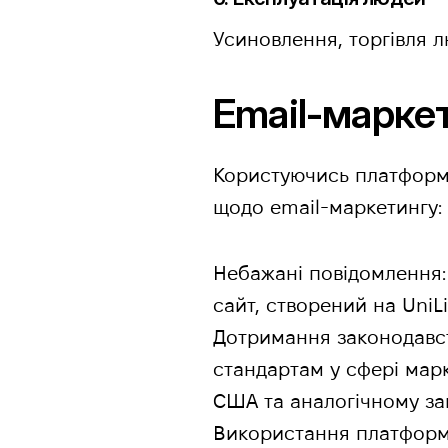
Усиновлення, торгівля л
Email-марке
Користуючись платформо
щодо email-маркетингу:
Небажані повідомлення:
сайт, створений на UniLi
Дотримання законодавств
стандартам у сфері марк
США та аналогічному зак
Використання платформи