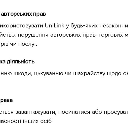
м авторських прав
икористовувати UniLink у будь-яких незаконни
ство, порушення авторських прав, торгових ма
ів чи послуг.
ка діяльність
іянню шкоди, цькуванню чи шахрайству щодо ок
права
ться завантажувати, посилатися або просува
асності інших осіб.