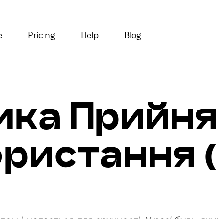
e
Pricing
Help
Blog
ика Прийн
ристання 