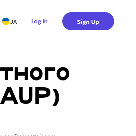
Log in
Sign Up
UA
ятного
(AUP)