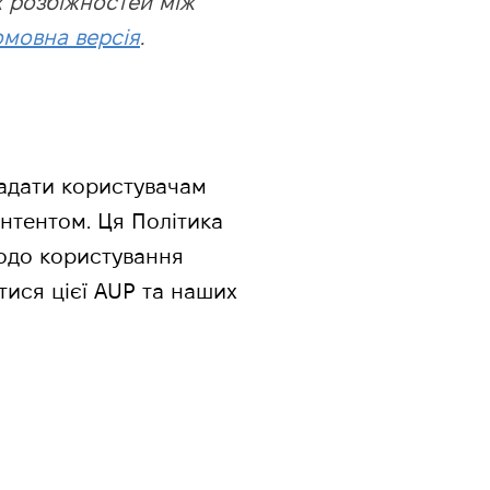
х розбіжностей між
омовна версія
.
адати користувачам
нтентом. Ця Політика
одо користування
ися цієї AUP та наших