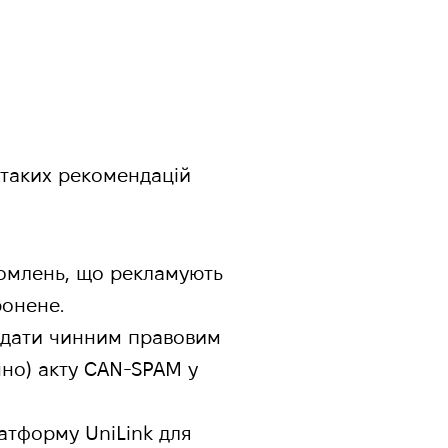
 таких рекомендацій
домлень, що рекламують
ронене.
відати чинним правовим
чно) акту CAN-SPAM у
атформу UniLink для