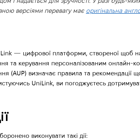
ом і надається для зручності. У разі будь-яки
вною версіями перевагу має
оригінальна англ
Link — цифрової платформи, створеної щоб н
ння та керування персоналізованим онлайн-ко
ня (AUP) визначає правила та рекомендації щ
стуючись UniLink, ви погоджуєтесь дотримуват
ії
боронено виконувати такі дії: