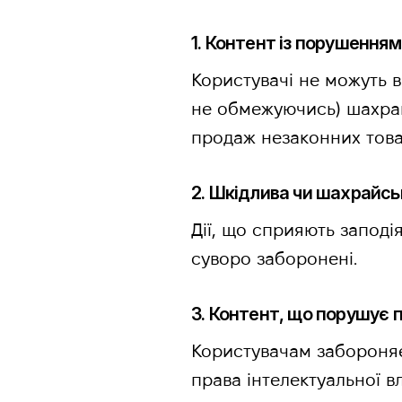
1. Контент із порушення
Користувачі не можуть в
не обмежуючись) шахрай
продаж незаконних товар
2. Шкідлива чи шахрайсь
Дії, що сприяють запод
суворо заборонені.
3. Контент, що порушує 
Користувачам забороняє
права інтелектуальної вл