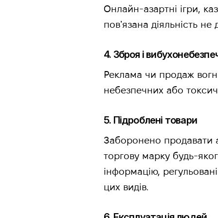
Онлайн-азартні ігри, ка
повʼязана діяльність не 
4. Зброя і вибухонебезп
Реклама чи продаж вогне
небезпечних або токсич
5. Підроблені товари
Заборонено продавати а
торгову марку будь-яког
інформацію, регульовані
цих видів.
6. Експлуатація людей