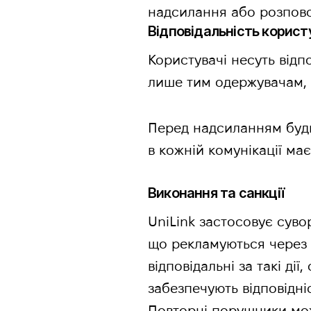
надсилання або розпов
Відповідальність корист
Користувачі несуть відп
лише тим одержувачам, я
Перед надсиланням будь
в кожній комунікації ма
Виконання та санкції
UniLink застосовує суво
що рекламуються через н
відповідальні за такі ді
забезпечують відповідні
Повторні порушники мож