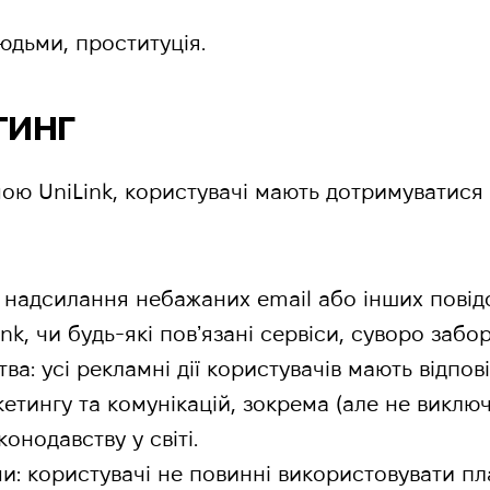
юдьми, проституція.
тинг
ю UniLink, користувачі мають дотримуватися
 надсилання небажаних email або інших пові
nk, чи будь-які повʼязані сервіси, суворо забо
а: усі рекламні дії користувачів мають відпо
етингу та комунікацій, зокрема (але не виклю
онодавству у світі.
: користувачі не повинні використовувати пл