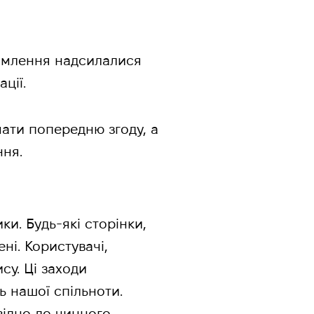
ідомлення надсилалися
ції.
ати попередню згоду, а
ння.
ки. Будь-які сторінки,
ні. Користувачі,
су. Ці заходи
ь нашої спільноти.
відно до чинного