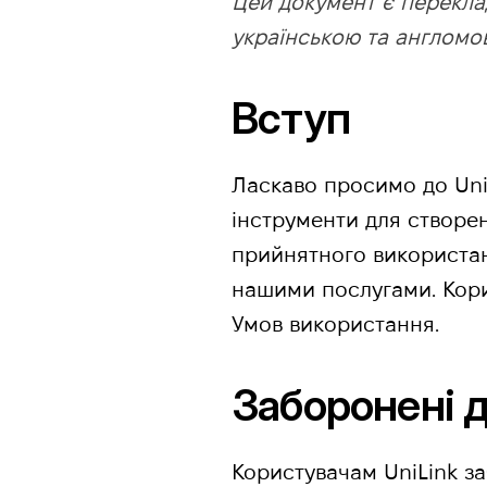
Цей документ є переклад
українською та англомо
Вступ
Ласкаво просимо до Uni
інструменти для створе
прийнятного використан
нашими послугами. Кори
Умов використання.
Заборонені д
Користувачам UniLink за