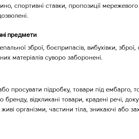
зино, спортивні ставки, пропозиції мережевого
дозволені.
ечні предмети
пальної зброї, боєприпасів, вибухівки, зброї, 
них матеріалів суворо заборонені.
бо просувати підробку, товари під ембарго, 
о бренду, відкликані товари, крадені речі, док
 живі організми, частини тіла, зникаючі або з