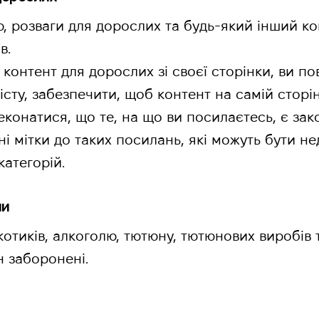
, розваги для дорослих та будь-який інший ко
в.
контент для дорослих зі своєї сторінки, ви по
істу, забезпечити, щоб контент на самій сторі
реконатися, що те, на що ви посилаєтесь, є за
і мітки до таких посилань, які можуть бути н
 категорій.
ни
отиків, алкоголю, тютюну, тютюнових виробів 
 заборонені.