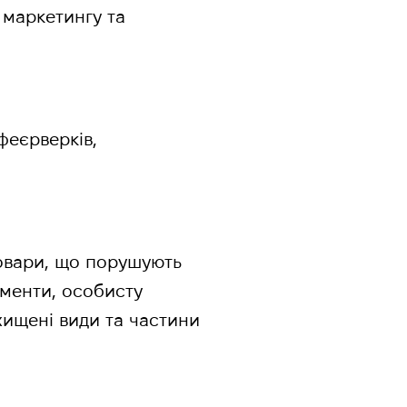
 маркетингу та
феєрверків,
товари, що порушують
ументи, особисту
ахищені види та частини