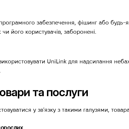
рограмного забезпечення, фішинг або будь-як
 чи його користувачів, заборонені.
 використовувати UniLink для надсилання неба
.
овари та послуги
товуватися у звʼязку з такими галузями, товар
 дорослих