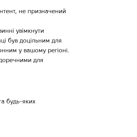
нтент, не призначений
винні увімкнути
нці був доцільним для
конним у вашому регіоні.
едоречними для
та будь-яких