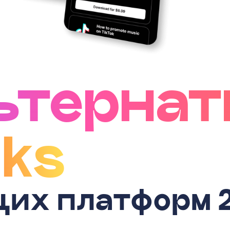
ьтернат
nks
щих платформ 