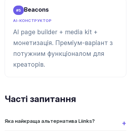
Beacons
#
5
AI-КОНСТРУКТОР
AI page builder + media kit +
монетизація. Преміум-варіант з
потужним функціоналом для
креаторів.
Часті запитання
Яка найкраща альтернатива Liinks?