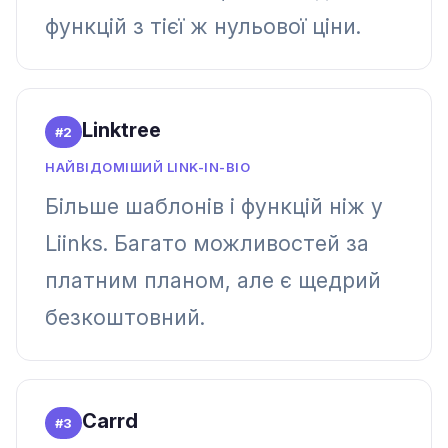
функцій з тієї ж нульової ціни.
Linktree
#
2
НАЙВІДОМІШИЙ LINK-IN-BIO
Більше шаблонів і функцій ніж у
Liinks. Багато можливостей за
платним планом, але є щедрий
безкоштовний.
Carrd
#
3