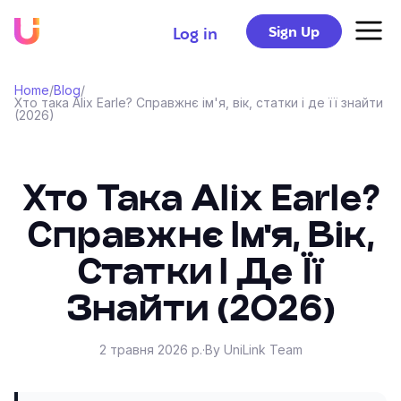
Sign Up
Log in
Home
/
Blog
/
Хто така Alix Earle? Справжнє ім'я, вік, статки і де її знайти
(2026)
Хто Така Alix Earle?
Справжнє Ім'я, Вік,
Статки І Де Її
Знайти (2026)
2 травня 2026 р.
·
By UniLink Team