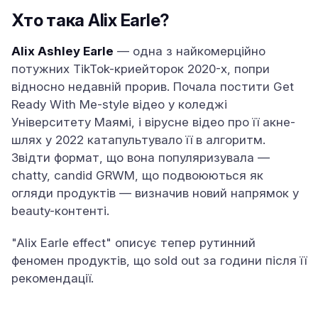
Хто така Alix Earle?
Alix Ashley Earle
— одна з найкомерційно
потужних TikTok-криейторок 2020-х, попри
відносно недавній прорив. Почала постити Get
Ready With Me-style відео у коледжі
Університету Маямі, і вірусне відео про її акне-
шлях у 2022 катапультувало її в алгоритм.
Звідти формат, що вона популяризувала —
chatty, candid GRWM, що подвоюються як
огляди продуктів — визначив новий напрямок у
beauty-контенті.
"Alix Earle effect" описує тепер рутинний
феномен продуктів, що sold out за години після її
рекомендації.