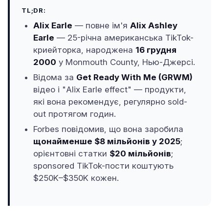
TL;DR:
Alix Earle
— повне ім'я
Alix Ashley
Earle
— 25-річна американська TikTok-
криейторка, народжена
16 грудня
2000
у Monmouth County, Нью-Джерсі.
Відома за
Get Ready With Me (GRWM)
відео і "Alix Earle effect" — продукти,
які вона рекомендує, регулярно sold-
out протягом годин.
Forbes повідомив, що вона заробила
щонайменше $8 мільйонів у 2025
;
орієнтовні статки
$20 мільйонів
;
sponsored TikTok-пости коштують
$250K–$350K кожен.