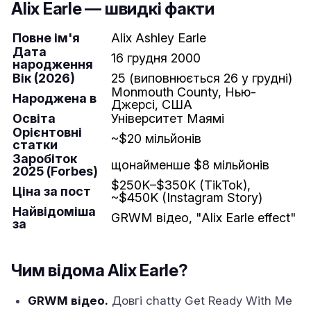
Alix Earle — швидкі факти
Повне ім'я
Alix Ashley Earle
Дата
16 грудня 2000
народження
Вік (2026)
25 (виповнюється 26 у грудні)
Monmouth County, Нью-
Народжена в
Джерсі, США
Освіта
Університет Маямі
Орієнтовні
~$20 мільйонів
статки
Заробіток
щонайменше $8 мільйонів
2025 (Forbes)
$250K–$350K (TikTok),
Ціна за пост
~$450K (Instagram Story)
Найвідоміша
GRWM відео, "Alix Earle effect"
за
Чим відома Alix Earle?
GRWM відео.
Довгі chatty Get Ready With Me