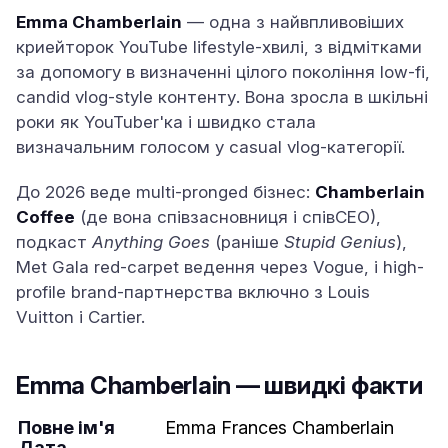
Emma Chamberlain
— одна з найвпливовіших
криейторок YouTube lifestyle-хвилі, з відмітками
за допомогу в визначенні цілого покоління low-fi,
candid vlog-style контенту. Вона зросла в шкільні
роки як YouTuber'ка і швидко стала
визначальним голосом у casual vlog-категорії.
До 2026 веде multi-pronged бізнес:
Chamberlain
Coffee
(де вона співзасновниця і співCEO),
подкаст
Anything Goes
(раніше
Stupid Genius
),
Met Gala red-carpet ведення через Vogue, і high-
profile brand-партнерства включно з Louis
Vuitton і Cartier.
Emma Chamberlain — швидкі факти
Повне ім'я
Emma Frances Chamberlain
Дата