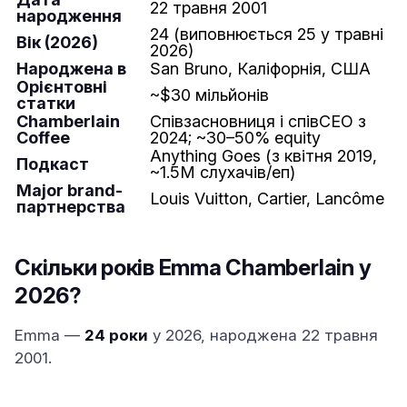
22 травня 2001
народження
24 (виповнюється 25 у травні
Вік (2026)
2026)
Народжена в
San Bruno, Каліфорнія, США
Орієнтовні
~$30 мільйонів
статки
Chamberlain
Співзасновниця і співCEO з
Coffee
2024; ~30–50% equity
Anything Goes (з квітня 2019,
Подкаст
~1.5M слухачів/еп)
Major brand-
Louis Vuitton, Cartier, Lancôme
партнерства
Скільки років Emma Chamberlain у
2026?
Emma —
24 роки
у 2026, народжена 22 травня
2001.