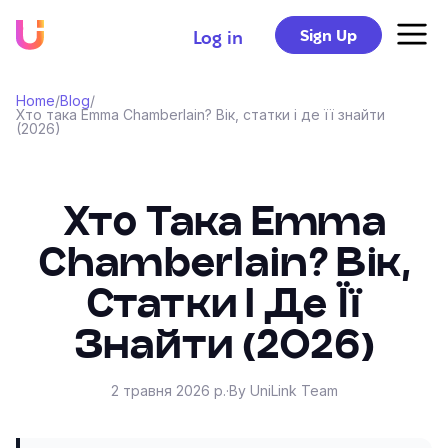
Sign Up
Log in
Home
/
Blog
/
Хто така Emma Chamberlain? Вік, статки і де її знайти
(2026)
Хто Така Emma
Chamberlain? Вік,
Статки І Де Її
Знайти (2026)
2 травня 2026 р.
·
By UniLink Team