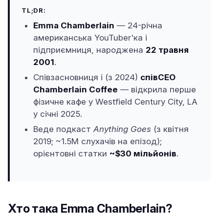
TL;DR:
Emma Chamberlain
— 24-річна
американська YouTuber'ка і
підприємниця, народжена
22 травня
2001
.
Співзасновниця і (з 2024)
співCEO
Chamberlain Coffee
— відкрила перше
фізичне кафе у Westfield Century City, LA
у січні 2025.
Веде подкаст
Anything Goes
(з квітня
2019; ~1.5M слухачів на епізод);
орієнтовні статки
~$30 мільйонів
.
Хто така Emma Chamberlain?