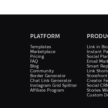
PLATFORM
PRODU
Templates
Link in Bio
Marketplace
Instant P
Pricing
Social Pla
FAQ
Email Mar
Blog
Smart Rep
Community
Link Shor
Border Generator
Storefront
Chat Link Generator
Creator F
Instagram Grid Splitter
Social CR
Affiliate Program
Stories W
Custom D