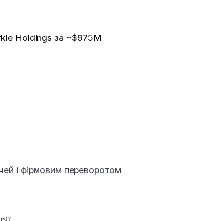
arkle Holdings за ~$975M
 очей і фірмовим переворотом
ії.