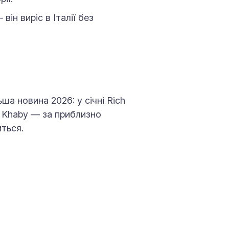
він виріс в Італії без
льша новина 2026: у січні Rich
Khaby — за приблизно
иться.