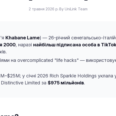
2 травня 2026 р.
·
By UniLink Team
м'я
Khabane Lame
) — 26-річний сенегальсько-італі
я 2000
, наразі
найбільш підписана особа в TikTo
ів.
ями на overcomplicated "life hacks" — використовує 
M–$25M; у січні 2026 Rich Sparkle Holdings уклала 
Distinctive Limited за
$975 мільйонів
.