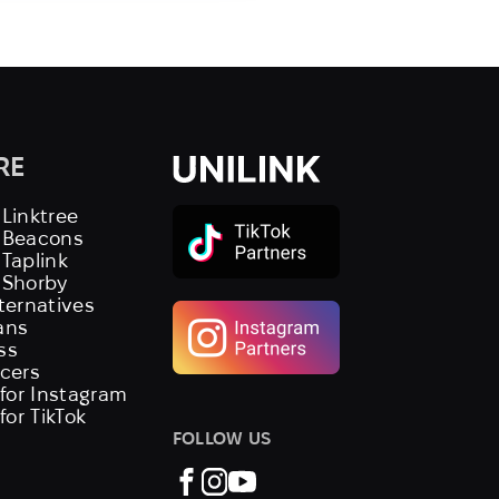
RE
 Linktree
s Beacons
 Taplink
 Shorby
lternatives
ans
ss
ncers
 for Instagram
 for TikTok
FOLLOW US