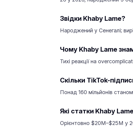
Звідки Khaby Lame?
Народжений у Сенегалі; вирі
Чому Khaby Lame зна
Тихі реакції на overcomplic
Скільки TikTok-підпи
Понад 160 мільйонів станом
Які статки Khaby Lam
Орієнтовно $20M–$25M у 20