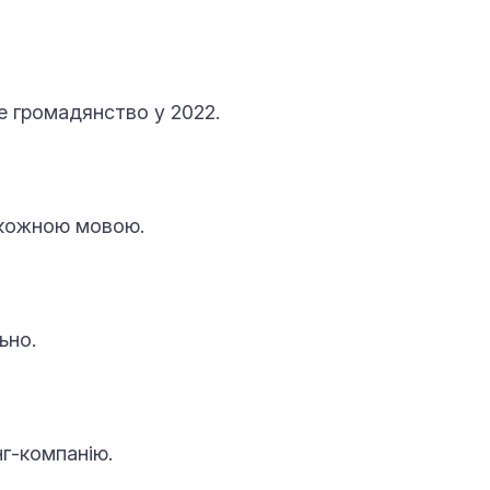
ке громадянство у 2022.
є кожною мовою.
ьно.
г-компанію.