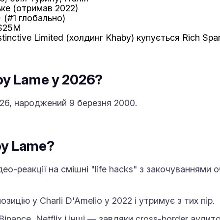
ьке (отримав 2022)
 (#1 глобально)
$25M
stinctive Limited (холдинг Khaby) купується Rich Sp
by Lame у 2026?
26, народжений 9 березня 2000.
by Lame?
део-реакції на смішні "life hacks" з закочуваннями
зицію у Charli D'Amelio у 2022 і утримує з тих пір.
inance, Netflix і інші — завдяки cross-border аудитор