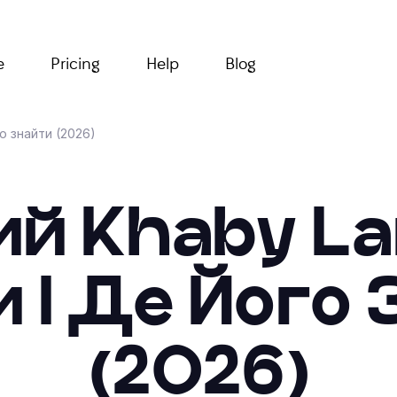
e
Pricing
Help
Blog
го знайти (2026)
ий Khaby La
 І Де Його
(2026)