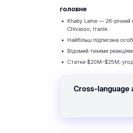
головне
Khaby Lame — 26-річний с
Chivasso, Італія.
Найбільш підписана особа
Відомий тихими реакціями
Статки $20M–$25M; угода
Cross-language 