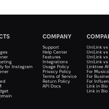
CTS
COMPANY
COMPA
Support
UniLink vs
ages
Help Center
UniLink v
nner
Features
UniLink vs
keting
Integrations
UniLink vs
ly for Instagram
Usage Policy
Linktree A
tener
Privacy Policy
For Musici
Terms of Service
For Busine
eed
Return Policy
For Influe
M
API Docs
Link in Bio
idget
Link in Bio
omain