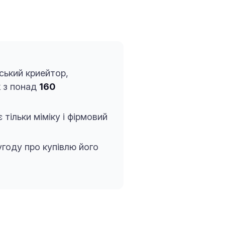
йський криейтор,
k
з понад
160
тільки міміку і фірмовий
угоду про купівлю його