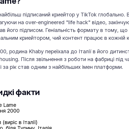
Lame?
айбільш підписаний криейтор у TikTok глобально. В
уючи на over-engineered "life hack" відео, закінч
в його підписом. Геніальність формату в тому, що
бальним криейтором, чий контент працює в кожній к
0, родина Khaby переїхала до Італії в його дитинств
c housing. Після звільнення з роботи на фабриці під
і за рік став одним з найбільших імен платформи.
идкі факти
e Lame
зня 2000
(виріс в Італії)
o, біля Турину, Італія