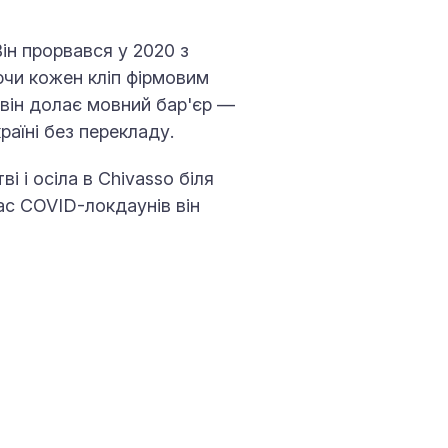
ін прорвався у 2020 з
уючи кожен кліп фірмовим
 він долає мовний бар'єр —
раїні без перекладу.
і і осіла в Chivasso біля
 час COVID-локдаунів він