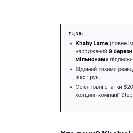
TL;DR:
Khaby Lame
(повне і
народжений
9 березн
мільйонами
підписник
Відомий тихими реакці
жест рук.
Орієнтовні статки $20
холдинг-компанії Step 