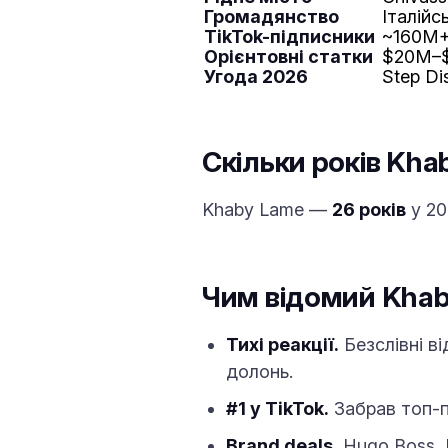
Громадянство
Італійс
TikTok-підписники
~160M+
Орієнтовні статки
$20M–
Угода 2026
Step Di
Скільки років Kha
Khaby Lame —
26 років
у 20
Чим відомий Kha
Тихі реакції.
Безслівні ві
долонь.
#1 у TikTok.
Забрав топ-по
Brand deals.
Hugo Boss, B