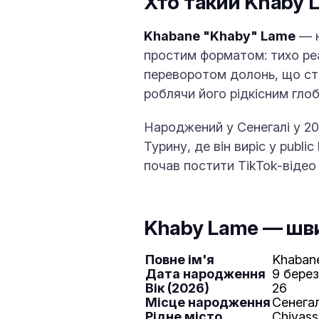
Хто такий Khaby 
Khabane "Khaby" Lame
— н
простим форматом: тихо реаг
переворотом долонь, що ста
роблячи його рідкісним гло
Народжений у Сенегалі у 200
Турину, де він виріс у publi
почав постити TikTok-відео 
Khaby Lame — шв
Повне ім'я
Khaban
Дата народження
9 бере
Вік (2026)
26
Місце народження
Сенегал 
Рідне місто
Chivass