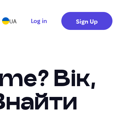
Log in
Sign Up
UA
me? Вік,
 Знайти