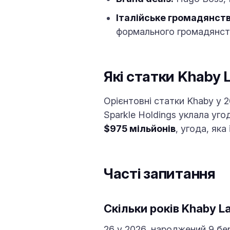
Італійське громадянств
формального громадянст
Які статки Khaby
Орієнтовні статки Khaby у 
Sparkle Holdings уклала уго
$975 мільйонів
, угода, яка
Часті запитання
Скільки років Khaby 
26 у 2026, народжений 9 бе