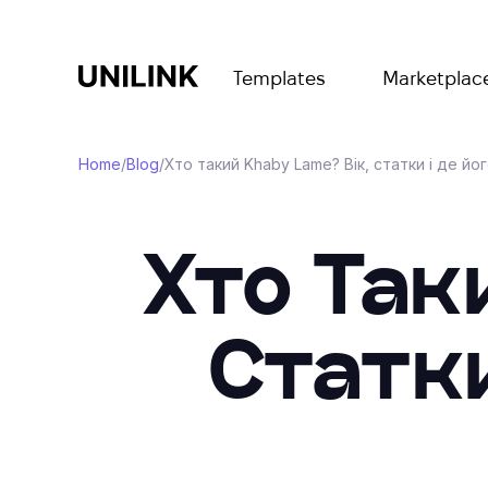
Templates
Marketplac
Home
/
Blog
/
Хто такий Khaby Lame? Вік, статки і де йо
Хто Так
Статки