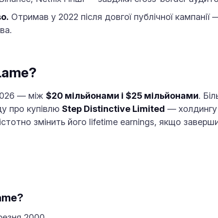
о.
Отримав у 2022 після довгої публічної кампанії — 
ва.
 Lame?
2026 — між
$20 мільйонами і $25 мільйонами
. Бі
ду про купівлю
Step Distinctive Limited
— холдингу 
 істотно змінить його lifetime earnings, якщо заверш
Lame?
резня 2000.