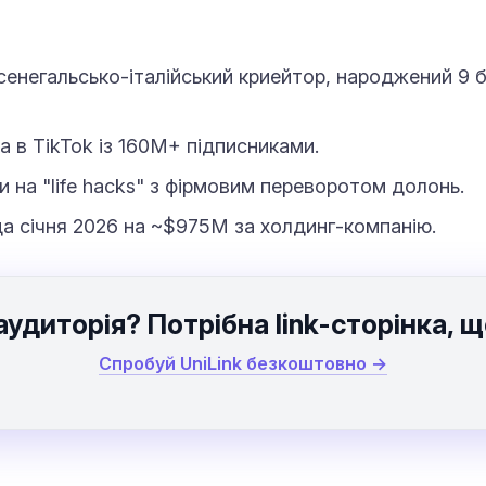
енегальсько-італійський криейтор, народжений 9 б
 в TikTok із 160M+ підписниками.
 на "life hacks" з фірмовим переворотом долонь.
 січня 2026 на ~$975M за холдинг-компанію.
аудиторія? Потрібна link-сторінка,
Спробуй UniLink безкоштовно →