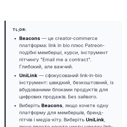
TL;DR:
Beacons
— це creator-commerce
платформа: link in bio плюс Patreon-
подібні мемберші, курси, інструмент
пітчингу "Email me a contract".
Глибокий, але важчий.
UniLink
— сфокусований link-in-bio
інструмент: швидкий, безкоштовний, із
вбудованими блоками продуктів для
цифрових продажів. Без зайвого.
Виберіть
Beacons
, якщо хочете одну
платформу для мембершів, бренд-
пітчів і медіа-кіту. Виберіть
UniLink
,
якщо просто хочете чисту швидку link-