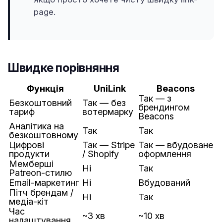
page.
Швидке порівняння
Функція
UniLink
Beacons
Так — з
Безкоштовний
Так — без
брендингом
тариф
вотермарку
Beacons
Аналітика на
Так
Так
безкоштовному
Цифрові
Так — Stripe
Так — вбудоване
продукти
/ Shopify
оформлення
Мемберші
Ні
Так
Patreon-стилю
Email-маркетинг
Ні
Вбудований
Пітч брендам /
Ні
Так
медіа-кіт
Час
~3 хв
~10 хв
налаштування