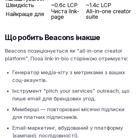
Швидкість
~0.6с LCP
~1.4с LCP
Чиста link-
All-in-one creator
Найкраще для
page
suite
Що робить Beacons інакше
Beacons позиціонується як "all-in-one creator
platform". Поза link-in-bio сторінкою отримуєте:
Генератор медіа-кіту з метриками з ваших
соц-акаунтів.
Інструмент "pitch your services" outreach, що
пише email для брендових угод.
Мемберші — повторювані місячні підписки
для платних підписників.
Email-маркетинг, вбудований у платформу
(кампанії, послідовності).