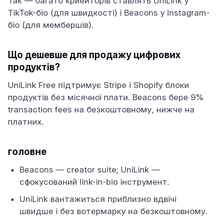
Так — багато криейторів ставлять UniLink у
TikTok-біо (для швидкості) і Beacons у Instagram-
біо (для мембершів).
Що дешевше для продажу цифрових
продуктів?
UniLink Free підтримує Stripe і Shopify блоки
продуктів без місячної плати. Beacons бере 9%
transaction fees на безкоштовному, нижче на
платних.
головне
Beacons — creator suite; UniLink —
сфокусований link-in-bio інструмент.
UniLink вантажиться приблизно вдвічі
швидше і без вотермарку на безкоштовному.