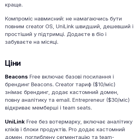
краще.
Компроміс навмисний: не намагаючись бути
повним creator OS, UniLink швидший, дешевший і
простіший у підтримці. Додаєте в біо і
забуваєте на місяці.
Ціни
Beacons
Free включає базові посилання і
брендинг Beacons. Creator тариф ($10/міс)
знімає брендинг, додає кастомний домен,
повну аналітику та email. Entrepreneur ($30/міс)
відкриває мемберші і team seats.
UniLink
Free без вотермарку, включає аналітику
кліків і блоки продуктів. Pro додає кастомний
домен, поглиблену сегментацію та team-