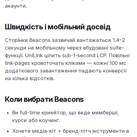
акаунти.
Швидкість і мобільний досвід
Сторінки Beacons зазвичай вантажаться 1.4–2
секунди на мобільному через вбудовані suite-
функції. UniLink цілить sub-1-second LCP. Повільні
link-pages кровоточать кліками — кожні 100 мс
додаткового завантаження падають конверсії
на кілька відсотків.
Коли вибрати Beacons
Ви full-time криейтор, що веде мемберші,
курси або коучинг.
Хочете медіа-кіт + бренд-пітч інструменти в