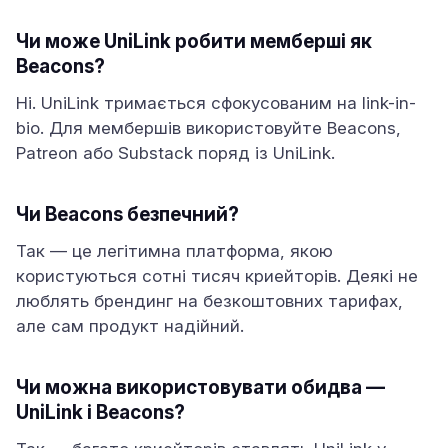
Чи може UniLink робити мемберші як
Beacons?
Ні. UniLink тримається сфокусованим на link-in-
bio. Для мембершів використовуйте Beacons,
Patreon або Substack поряд із UniLink.
Чи Beacons безпечний?
Так — це легітимна платформа, якою
користуються сотні тисяч криейторів. Деякі не
люблять брендинг на безкоштовних тарифах,
але сам продукт надійний.
Чи можна використовувати обидва —
UniLink і Beacons?