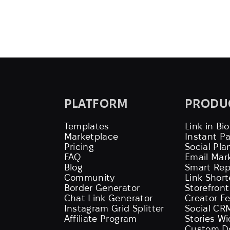
PLATFORM
PRODU
Templates
Link in Bio
Marketplace
Instant P
Pricing
Social Pla
FAQ
Email Mar
Blog
Smart Rep
Community
Link Shor
Border Generator
Storefront
Chat Link Generator
Creator F
Instagram Grid Splitter
Social CR
Affiliate Program
Stories W
Custom D