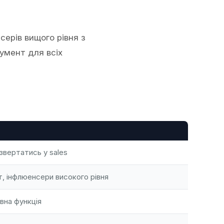
ерів вищого рівня з
румент для всіх
звертатись у sales
, інфлюенсери високого рівня
вна функція