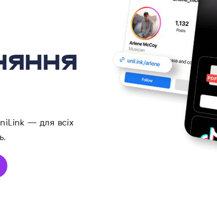
няння
niLink — для всіх
ь.