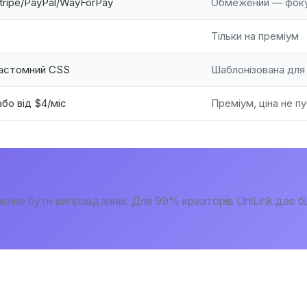
tripe/PayPal/WayForPay
Обмежений — фоку
Тільки на преміум
кастомний CSS
Шаблонізована для 
бо від $4/міс
Преміум, ціна не пу
оже бути виправданим. Для 99% креаторів UniLink дає бі