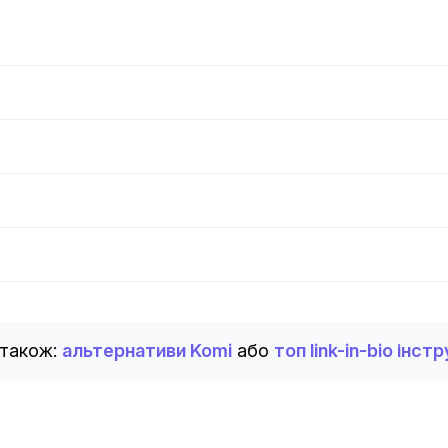
 також:
альтернативи Komi
або
топ link-in-bio інст