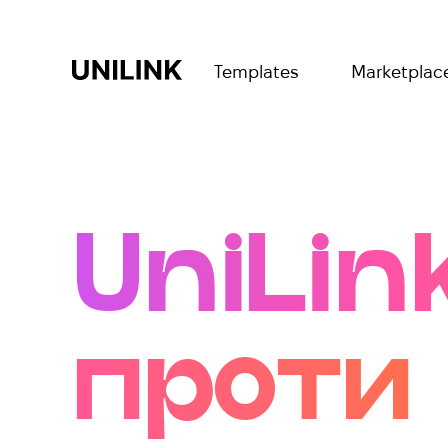
Templates
Marketplac
UniLin
проти