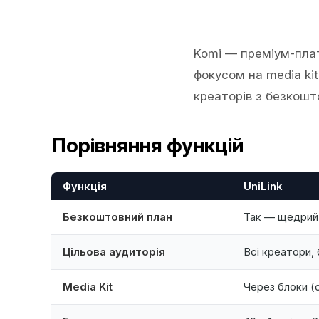
Komi — преміум-плат
фокусом на media kit
креаторів з безкошт
Порівняння функцій
Функція
UniLink
Безкоштовний план
Так — щедрий
Цільова аудиторія
Всі креатори, 
Media Kit
Через блоки (