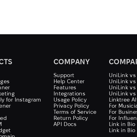
CTS
COMPANY
COMPA
Support
UniLink vs
ages
Help Center
UniLink v
nner
Features
UniLink vs
keting
Integrations
UniLink vs
ly for Instagram
Usage Policy
Linktree A
tener
Privacy Policy
For Musici
Terms of Service
For Busine
eed
Return Policy
For Influe
M
API Docs
Link in Bio
idget
Link in Bio
omain