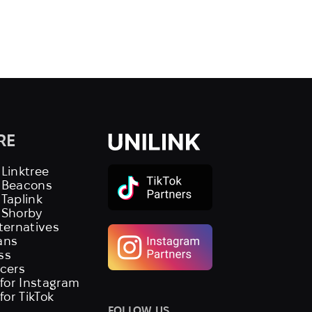
RE
 Linktree
s Beacons
 Taplink
 Shorby
lternatives
ans
ss
ncers
 for Instagram
 for TikTok
FOLLOW US