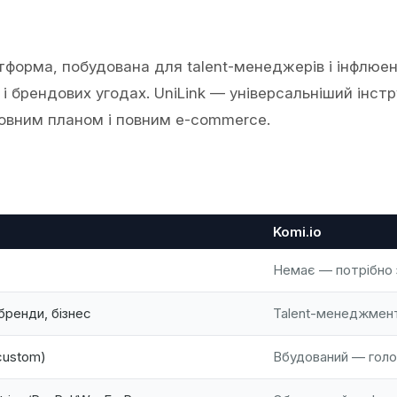
форма, побудована для talent-менеджерів і інфлюенс
 і брендових угодах. UniLink — універсальніший інст
овним планом і повним e-commerce.
Komi.io
Немає — потрібно 
бренди, бізнес
Talent-менеджмент
custom)
Вбудований — голо