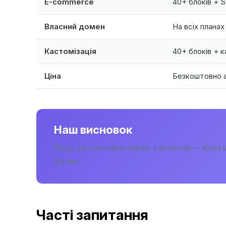
E-commerce
40+ блоків + S
Власний домен
На всіх планах
Кастомізація
40+ блоків + 
Ціна
Безкоштовно а
Наш висновок
Якщо ти топ-інфлюенсер з агентом — Komi м
$4/міс.
Часті запитання