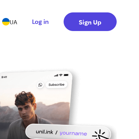
Log in
Sign Up
UA