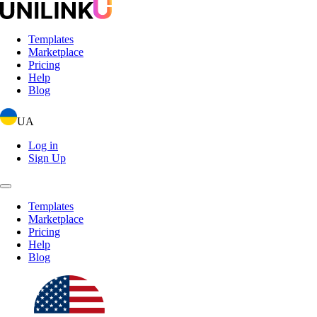
Templates
Marketplace
Pricing
Help
Blog
UA
Log in
Sign Up
Templates
Marketplace
Pricing
Help
Blog