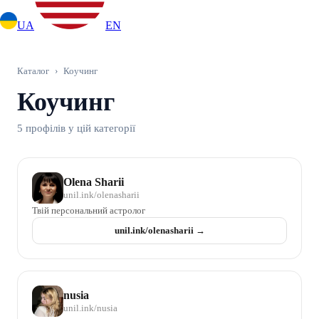
UA
EN
Каталог
›
Коучинг
Коучинг
5 профілів у цій категорії
Olena Sharii
unil.ink/
olenasharii
Твій персональний астролог
unil.ink/
olenasharii
→
nusia
unil.ink/
nusia