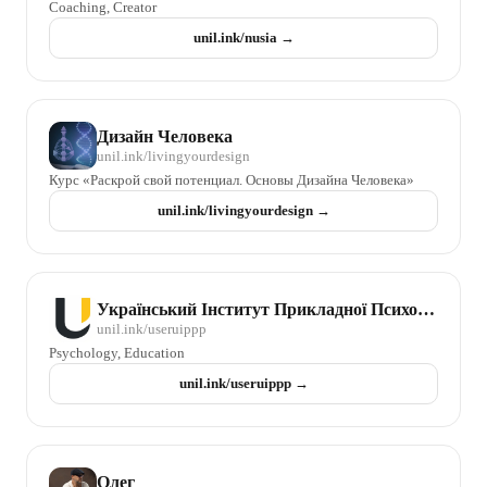
Coaching, Creator
unil.ink/
nusia
→
Дизайн Человека
unil.ink/
livingyourdesign
Курс «Раскрой свой потенциал. Основы Дизайна Человека»
unil.ink/
livingyourdesign
→
Український Інститут Прикладної Психології та Психотерапії
unil.ink/
useruippp
Psychology, Education
unil.ink/
useruippp
→
Олег