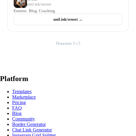
unil.ink/
sensei
Esoteric. Blog. Coaching.
unil.ink/
sensei
→
Показано 5 з 5
Platform
Templates
Marketplace
Pricing
FAQ
Blog
Community
Border Generator
Chat Link Generator
Instagram Grid Splitter