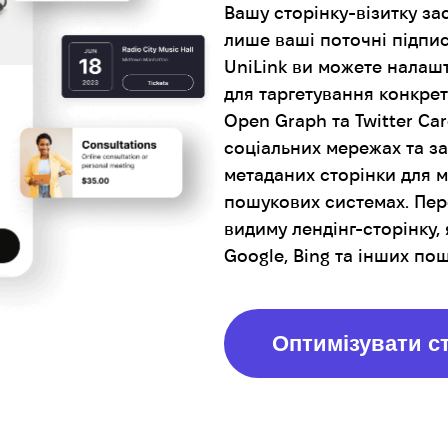
Вашу сторінку-візитку за
лише ваші поточні підпи
UniLink ви можете налаш
для таргетування конкрет
Open Graph та Twitter Ca
соціальних мережах та з
метаданих сторінки для 
пошукових системах. Пере
видиму лендінг-сторінку, 
Google, Bing та інших по
Оптимізувати с