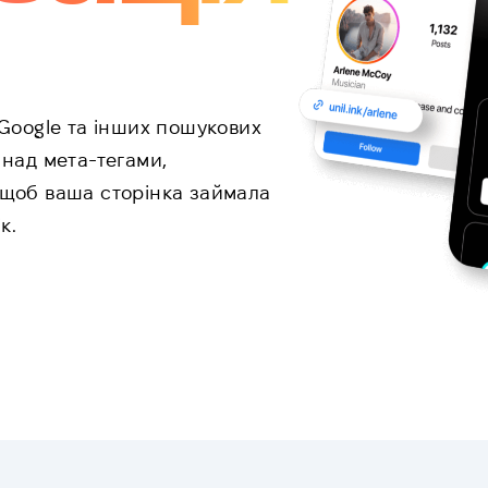
 Google та інших пошукових
 над мета-тегами,
 щоб ваша сторінка займала
к.