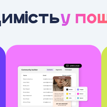
имість
у по