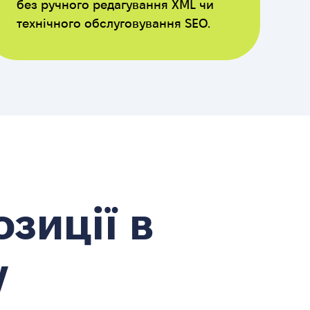
без ручного редагування XML чи
технічного обслуговування SEO.
зиції в
у