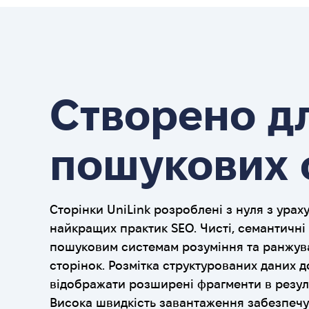
Створено д
пошукових 
Сторінки UniLink розроблені з нуля з ура
найкращих практик SEO. Чисті, семантичн
пошуковим системам розуміння та ранжу
сторінок. Розмітка структурованих даних 
відображати розширені фрагменти в резул
Висока швидкість завантаження забезпечує