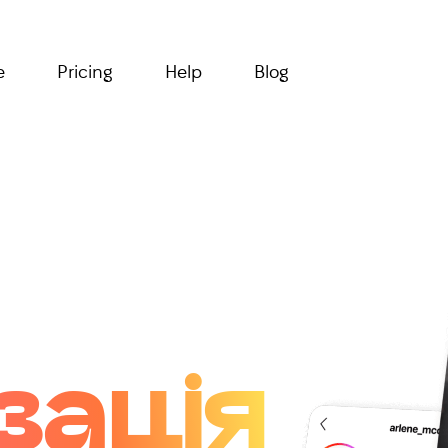
e
Pricing
Help
Blog
зація