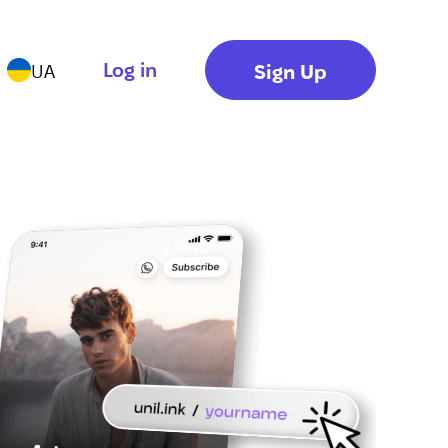
Log in
Sign Up
UA