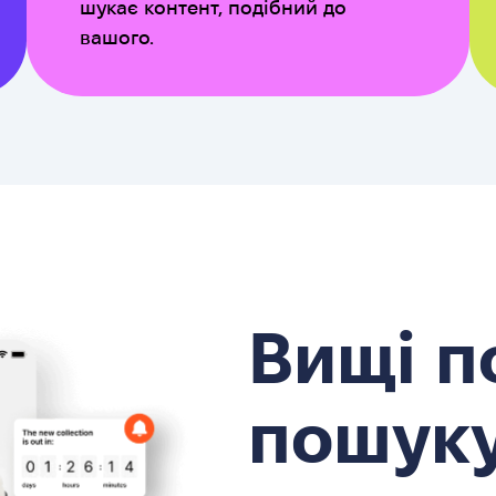
шукає контент, подібний до
вашого.
Вищі по
пошук