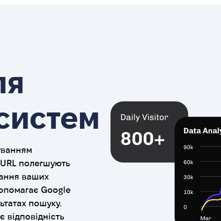
ля
систем
хуванням
і URL полегшують
вання ваших
допомагає Google
ьтатах пошуку.
 відповідність