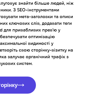
слуговує знайти більше людей, ніж
сники. З SEO-інструментами
товувати мета-заголовки та описи
них ключових слів, додавати теги
rd для привабливих прев'ю у
абезпечувати оптимізацію
максимальної видимості у
творіть свою сторінку-візитку на
яка залучає органічний трафік з
шукових систем.
торінку