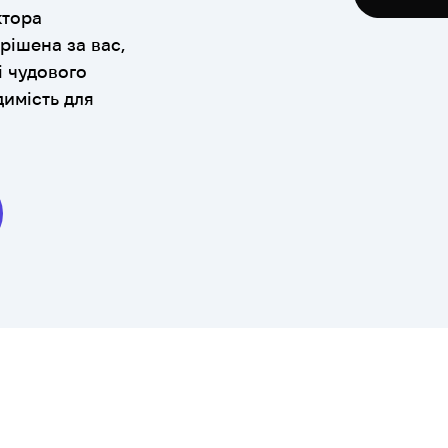
ктора
рішена за вас,
і чудового
димість для