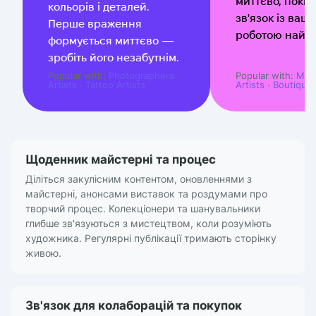
миттєво, поки
кольорів і деталей.
зв'язок із ваш
Перше враження
роботою найс
формується миттєво —
зробіть його незабутнім.
Popular with:
Photographers
·
Popular with:
Musi
Artists
·
Tattoo Artists
Artists
·
Boutique
Щоденник майстерні та процес
Діліться закулісним контентом, оновленнями з
майстерні, анонсами виставок та роздумами про
творчий процес. Колекціонери та шанувальники
глибше зв'язуються з мистецтвом, коли розуміють
художника. Регулярні публікації тримають сторінку
живою.
Зв'язок для колаборацій та покупок