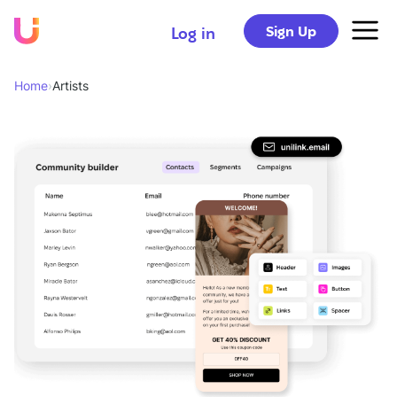
Sign Up
Log in
Home
›
Artists