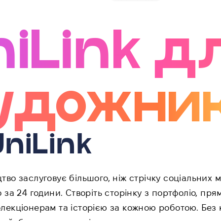
niLink д
удожник
UniLink
во заслуговує більшого, ніж стрічку соціальних 
 за 24 години. Створіть сторінку з портфоліо, пр
лекціонерам та історією за кожною роботою. Без к