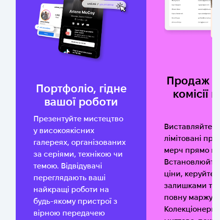
Продаж б
Портфоліо, гідне
комісії г
вашої роботи
Презентуйте мистецтво
Виставляйте о
у високоякісних
лімітовані при
галереях, організованих
мерч прямо на 
за серіями, технікою чи
Встановлюйте 
темою. Відвідувачі
ціни, керуйте
переглядають ваші
залишками та 
найкращі роботи на
повну маржу.
будь-якому пристрої з
Колекціонери 
вірною передачею