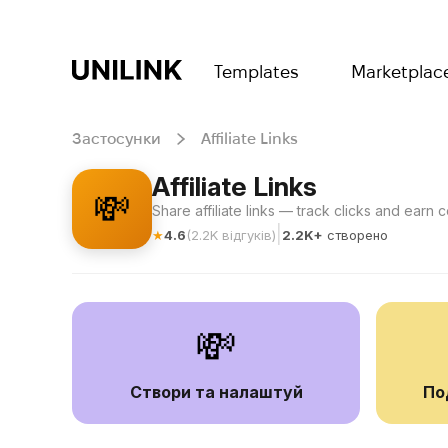
Templates
Marketplac
Застосунки
Affiliate Links
Affiliate Links
💸
Share affiliate links — track clicks and earn
|
★
4.6
(
2.2K
відгуків
)
2.2K+
створено
💸
Створи та налаштуй
По