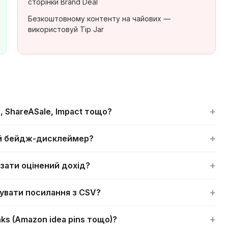
сторінки Brand Deal
Безкоштовному контенту на чайових —
використовуй Tip Jar
+
 ShareASale, Impact тощо?
+
ий бейдж-дисклеймер?
+
зати оцінений дохід?
+
увати посилання з CSV?
+
nks (Amazon idea pins тощо)?