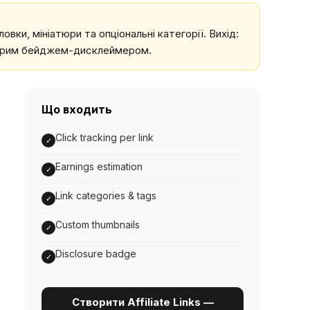
вки, мініатюри та опціональні категорії. Вихід:
розорим бейджем-дисклеймером.
Що входить
Click tracking per link
✓
Earnings estimation
✓
Link categories & tags
✓
Custom thumbnails
✓
Disclosure badge
✓
Створити Affiliate Links —