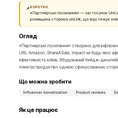
КОРОТКО
📌
«Партнерські посилання» — застосунок UniLink
розміщена сторінка unil.ink, що відстежує к
Огляд
«Партнерські посилання» створено для інфлюенсе
URL Amazon, ShareASale, Impact чи будь-якої аф
ефективність кліків. Вбудований бейдж-дисклей
«лінктрі продуктів» однією сфокусованою сторі
Що можна зробити
Influencer monetization
Product reviews
De
Як це працює