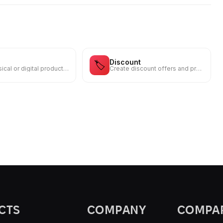
Discount
🏷️
Sell physical or digital products from your own storefront
Create discount offers and promo codes for your audience
CTS
COMPANY
COMPA