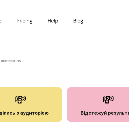
e
Pricing
Help
Blog
 commissions
💸
💸
ділись з аудиторією
Відстежуй результ