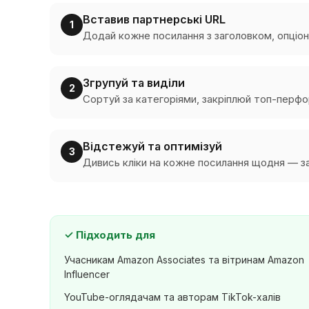
Вставив партнерські URL
1
Додай кожне посилання з заголовком, опціо
Згрупуй та виділи
2
Сортуй за категоріями, закріплюй топ-перфор
Відстежуй та оптимізуй
3
Дивись кліки на кожне посилання щодня — за
✓
Підходить для
Учасникам Amazon Associates та вітринам Amazon
Influencer
YouTube-оглядачам та авторам TikTok-халів