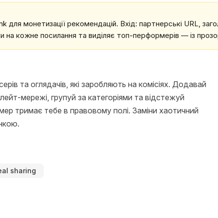
 для монетизації рекомендацій. Вхід: партнерські URL, заголо
ліки на кожне посилання та виділяє топ-перформерів — із п
рів та оглядачів, які заробляють на комісіях. Додавай
ілейт-мережі, групуй за категоріями та відстежуй
мер тримає тебе в правовому полі. Заміни хаотичний
нкою.
al sharing