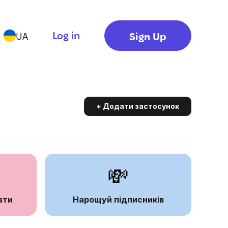
Log in
Sign Up
UA
+ Додати застосунок
💸
ати
Нарощуй підписників