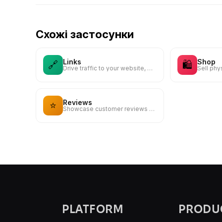
Схожі застосунки
Links
Shop
🔗
🛍️
Drive traffic to your website, blog, online store, or any web link
Reviews
⭐
Showcase customer reviews and testimonials to build trust
PLATFORM
PRODU