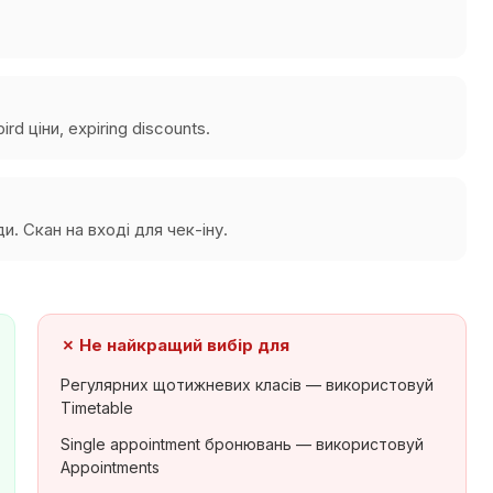
bird ціни, expiring discounts.
. Скан на вході для чек-іну.
✗
Не найкращий вибір для
Регулярних щотижневих класів — використовуй
Timetable
Single appointment бронювань — використовуй
Appointments