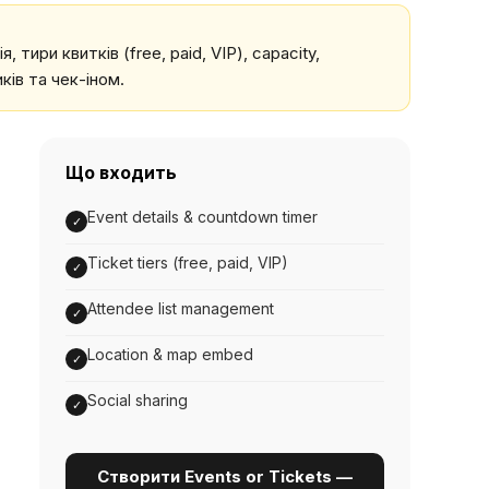
 тири квитків (free, paid, VIP), capacity,
ків та чек-іном.
Що входить
Event details & countdown timer
✓
Ticket tiers (free, paid, VIP)
✓
Attendee list management
✓
Location & map embed
✓
Social sharing
✓
Створити Events or Tickets —