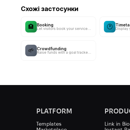
Схожі застосунки
Booking
Timeta
🏨
🕐
Let visitors book your services, rooms or rentals
Crowdfunding
🌱
Raise funds with a goal tracker, supporters list, and creator updates
PLATFORM
PRODU
Templates
Link in Bio
Marketplace
Instant P