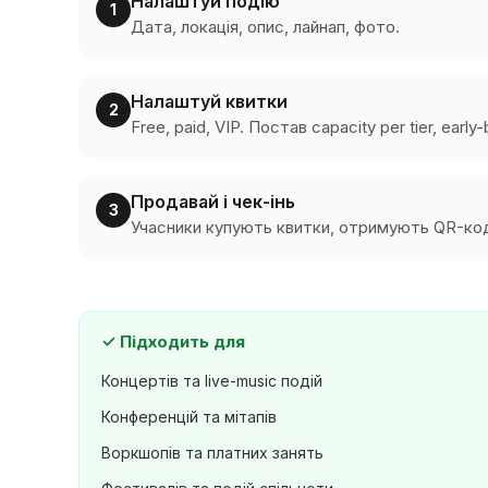
Налаштуй подію
1
Дата, локація, опис, лайнап, фото.
Налаштуй квитки
2
Free, paid, VIP. Постав capacity per tier, early-
Продавай і чек-інь
3
Учасники купують квитки, отримують QR-коди
✓
Підходить для
Концертів та live-music подій
Конференцій та мітапів
Воркшопів та платних занять