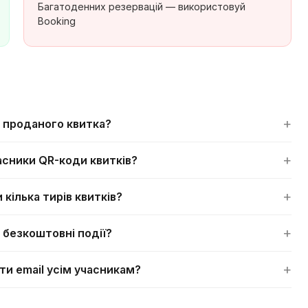
Багатоденних резервацій — використовуй
Booking
+
 з проданого квитка?
+
сники QR-коди квитків?
+
 кілька тирів квитків?
+
 безкоштовні події?
+
ти email усім учасникам?