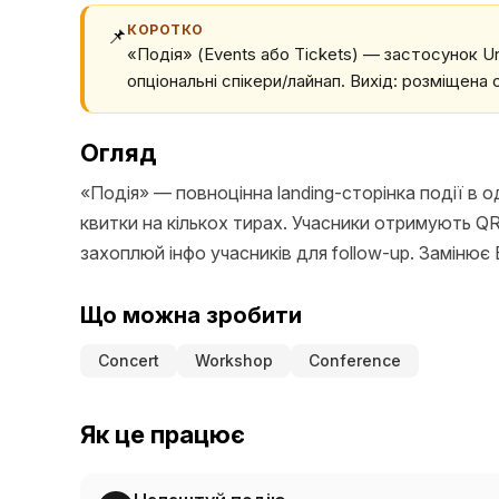
КОРОТКО
📌
«Подія» (Events або Tickets) — застосунок UniLi
опціональні спікери/лайнап. Вихід: розміщена 
Огляд
«Подія» — повноцінна landing-сторінка події в 
квитки на кількох тирах. Учасники отримують Q
захоплюй інфо учасників для follow-up. Замінює E
Що можна зробити
Concert
Workshop
Conference
Як це працює