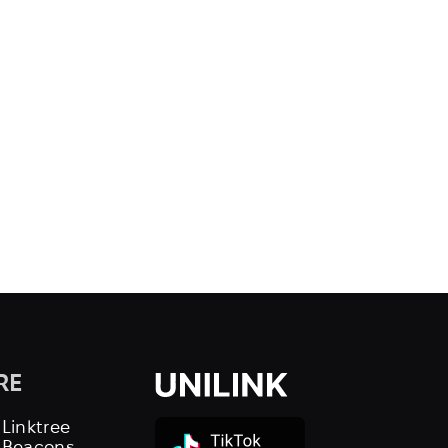
RE
 Linktree
s Beacons