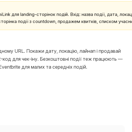
nk для landing-сторінок подій. Вхід: назва події, дата, локація,
сторінка події з countdown, продажем квитків, списком учасни
одному URL. Покажи дату, локацію, лайнап і продавай
R-код для чек-іну. Безкоштовні події теж працюють —
ventbrite для малих та середніх подій.