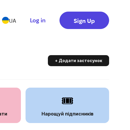
Log in
Sign Up
UA
+ Додати застосунок
🎟️
ати
Нарощуй підписників