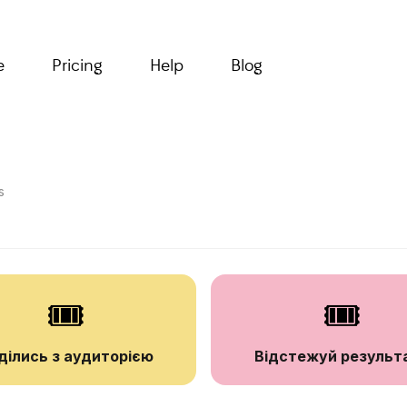
e
Pricing
Help
Blog
s
🎟️
🎟️
ділись з аудиторією
Відстежуй результ