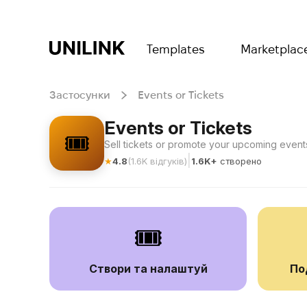
Templates
Marketplac
Застосунки
Events or Tickets
Events or Tickets
🎟️
Sell tickets or promote your upcoming event
|
★
4.8
(
1.6K
відгуків
)
1.6K+
створено
🎟️
Створи та налаштуй
По