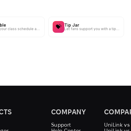
ble
Tip Jar
💝
Display your class schedule and let students book spots
Let fans support you with a tip — quick and easy payments
CTS
COMPANY
COMPA
Support
UniLink vs
ages
Help Center
UniLink v