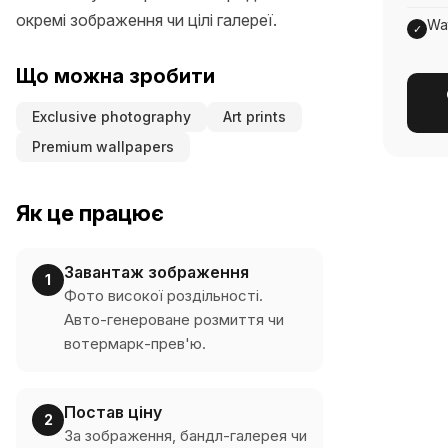
окремі зображення чи цілі галереї.
Wa
✓
Що можна зробити
Exclusive photography
Art prints
Premium wallpapers
Як це працює
Завантаж зображення
1
Фото високої роздільності.
Авто-генероване розмиття чи
вотермарк-прев'ю.
Постав ціну
2
За зображення, бандл-галерея чи