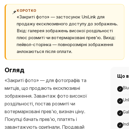
КОРОТКО
📌
«Закриті фото» — застосунок UniLink для
продажу ексклюзивного доступу до зображень.
Вхід: галерея зображень високої роздільності
плюс розмиті чи вотермарковані прев'ю. Вихід:
пейвол-сторінка — повнорозмірні зображення
анлокаються після оплати.
Огляд
Що в
«Закриті фото» — для фотографів та
митців, що продають ексклюзивні
Blu
✓
зображення. Завантаж фото високої
Un
✓
роздільності, постав розмиті чи
вотермарковані прев'ю, визнач ціну.
Gal
✓
Покупці бачать прев'ю, платять і
Ind
✓
завантажують оригінали. Продавай