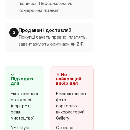
підписка. Персональна vs
комерційна ліцензія.
Продавай і доставляй
3
Покупці бачать прев'ю, платять,
завантажують оригінали як ZIP.
✓
✗
Не
Підходить
найкращий
для
вибір для
Ексклюзивної
Безкоштовного
фотографії
фото-
(портрет,
портфоліо —
фешн,
використовуй
мистецтво)
Gallery
NFT-style
Стокової