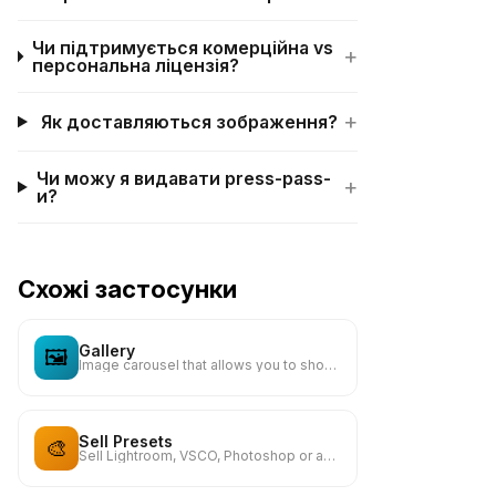
Чи підтримується комерційна vs
+
персональна ліцензія?
+
Як доставляються зображення?
Чи можу я видавати press-pass-
+
и?
Схожі застосунки
Gallery
🖼️
Image carousel that allows you to showcase your images content
Sell Presets
🎨
Sell Lightroom, VSCO, Photoshop or any other presets