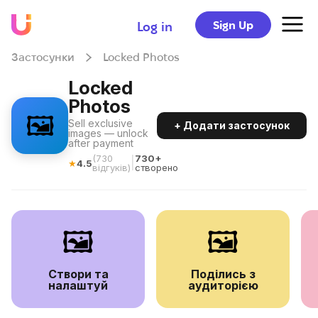
Sign Up
Log in
Застосунки
Locked Photos
Locked
Photos
🖼️
Sell exclusive
+ Додати застосунок
images — unlock
after payment
(
730
730+
|
★
4.5
відгуків
)
створено
🖼️
🖼️
Створи та
Поділись з
налаштуй
аудиторією