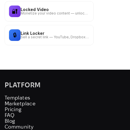
Locked Video
🔐
Monetize your video content — unlock after payment or email
Link Locker
🔒
Sell a secret link — YouTube, Dropbox, Google Drive or any URL
PLATFORM
Templates
Marketplace
Pricing
FAQ
Blog
Community