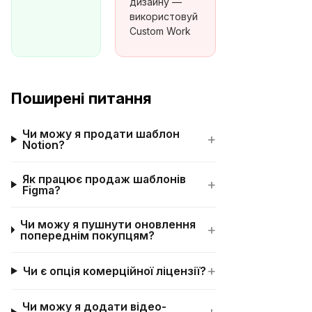
дизайну —
використовуй
Custom Work
Поширені питання
Чи можу я продати шаблон
+
Notion?
Як працює продаж шаблонів
+
Figma?
Чи можу я пушнути оновлення
+
попереднім покупцям?
+
Чи є опція комерційної ліцензії?
Чи можу я додати відео-