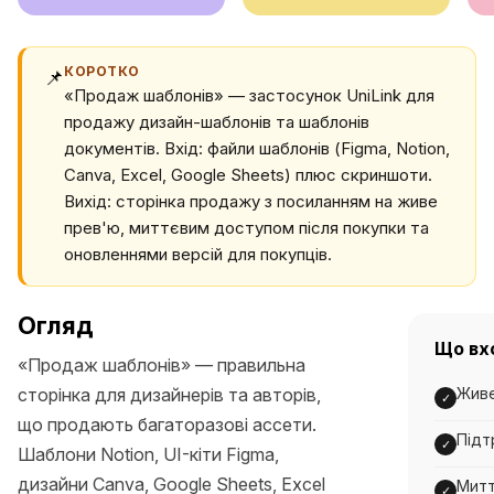
КОРОТКО
📌
«Продаж шаблонів» — застосунок UniLink для
продажу дизайн-шаблонів та шаблонів
документів. Вхід: файли шаблонів (Figma, Notion,
Canva, Excel, Google Sheets) плюс скриншоти.
Вихід: сторінка продажу з посиланням на живе
прев'ю, миттєвим доступом після покупки та
оновленнями версій для покупців.
Огляд
Що вх
«Продаж шаблонів» — правильна
сторінка для дизайнерів та авторів,
Живе
✓
що продають багаторазові ассети.
Підт
✓
Шаблони Notion, UI-кіти Figma,
дизайни Canva, Google Sheets, Excel
Митт
✓