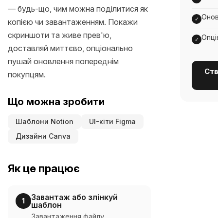
— будь-що, чим можна поділитися як
Онов
✓
копією чи завантаженням. Покажи
скриншоти та живе прев'ю,
Опці
✓
доставляй миттєво, опціонально
пушай оновлення попереднім
Ств
покупцям.
Що можна зробити
Шаблони Notion
UI-кіти Figma
Дизайни Canva
Як це працює
Завантаж або злінкуй
1
шаблон
Завантаження файлу,