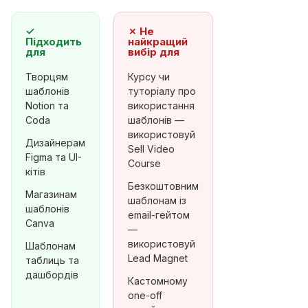
✓
✗
Не
Підходить
найкращий
для
вибір для
Творцям
Курсу чи
шаблонів
туторіалу про
Notion та
використання
Coda
шаблонів —
використовуй
Дизайнерам
Sell Video
Figma та UI-
Course
кітів
Безкоштовним
Магазинам
шаблонам із
шаблонів
email-гейтом
Canva
—
використовуй
Шаблонам
Lead Magnet
таблиць та
дашбордів
Кастомному
one-off