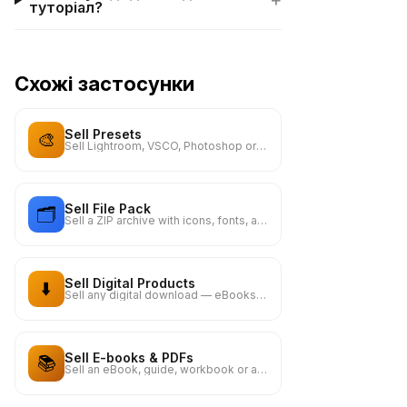
+
туторіал?
Схожі застосунки
Sell Presets
🎨
Sell Lightroom, VSCO, Photoshop or any other presets
Sell File Pack
🗂️
Sell a ZIP archive with icons, fonts, assets or any files
Sell Digital Products
⬇️
Sell any digital download — eBooks, templates, printables, and more
Sell E-books & PDFs
📚
Sell an eBook, guide, workbook or any PDF document