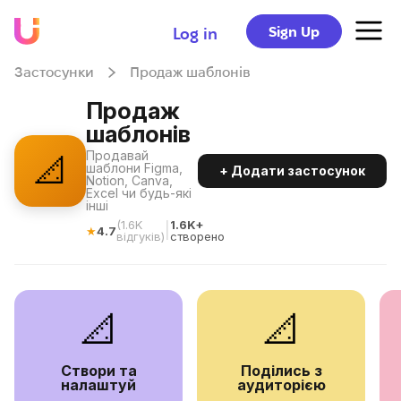
Sign Up
Log in
Застосунки
Продаж шаблонів
Продаж
шаблонів
Продавай
📐
шаблони Figma,
+ Додати застосунок
Notion, Canva,
Excel чи будь-які
інші
(
1.6K
1.6K+
|
★
4.7
відгуків
)
створено
📐
📐
Створи та
Поділись з
налаштуй
аудиторією