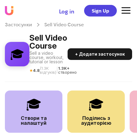
Sign Up
Log in
Застосунки
Sell Video Course
Sell Video
Course
🎓
Sell a video
+ Додати застосунок
course, workout,
tutorial or lesson
(
1.3K
1.3K+
|
★
4.8
відгуків
)
створено
🎓
🎓
Створи та
Поділись з
налаштуй
аудиторією