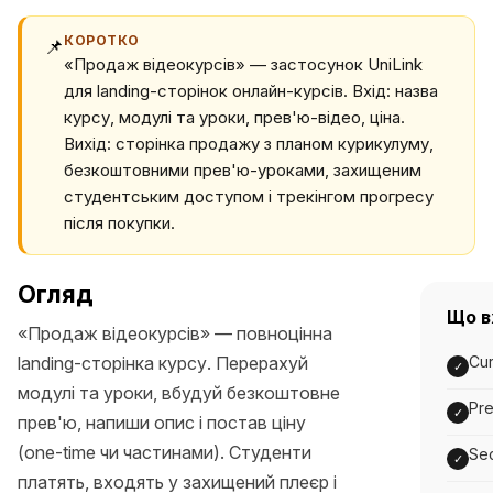
КОРОТКО
📌
«Продаж відеокурсів» — застосунок UniLink
для landing-сторінок онлайн-курсів. Вхід: назва
курсу, модулі та уроки, прев'ю-відео, ціна.
Вихід: сторінка продажу з планом курикулуму,
безкоштовними прев'ю-уроками, захищеним
студентським доступом і трекінгом прогресу
після покупки.
Огляд
Що в
«Продаж відеокурсів» — повноцінна
landing-сторінка курсу. Перерахуй
Cur
✓
модулі та уроки, вбудуй безкоштовне
Pr
✓
прев'ю, напиши опис і постав ціну
(one-time чи частинами). Студенти
Sec
✓
платять, входять у захищений плеєр і