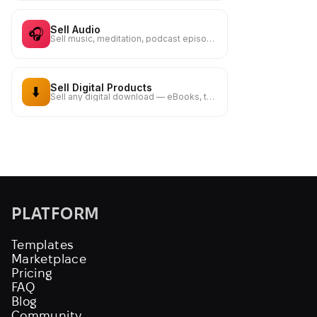
Sell Audio
🎧
Sell music, meditation, podcast episode or any audio file
Sell Digital Products
⬇️
Sell any digital download — eBooks, templates, printables, and more
PLATFORM
Templates
Marketplace
Pricing
FAQ
Blog
Community