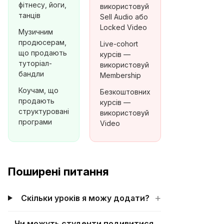
фітнесу, йоги,
використовуй
танців
Sell Audio або
Locked Video
Музичним
продюсерам,
Live-cohort
що продають
курсів —
туторіал-
використовуй
бандли
Membership
Коучам, що
Безкоштовних
продають
курсів —
структуровані
використовуй
програми
Video
Поширені питання
+
Скільки уроків я можу додати?
Чи можуть студенти подивитися