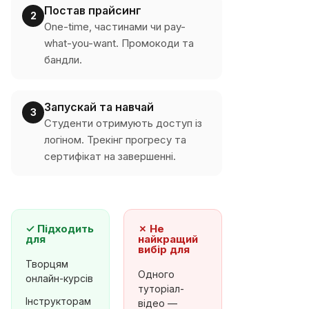
Постав прайсинг
2
One-time, частинами чи pay-
what-you-want. Промокоди та
бандли.
Запускай та навчай
3
Студенти отримують доступ із
логіном. Трекінг прогресу та
сертифікат на завершенні.
✓
Підходить
✗
Не
для
найкращий
вибір для
Творцям
Одного
онлайн-курсів
туторіал-
Інструкторам
відео —