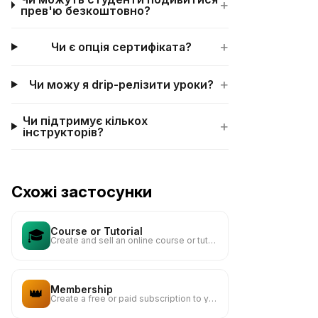
+
прев'ю безкоштовно?
+
Чи є опція сертифіката?
+
Чи можу я drip-релізити уроки?
Чи підтримує кількох
+
інструкторів?
Схожі застосунки
Course or Tutorial
🎓
Create and sell an online course or tutorial
Membership
👑
Create a free or paid subscription to your content