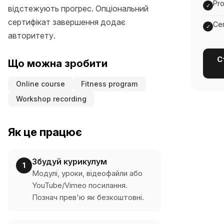
Pro
✓
відстежують прогрес. Опціональний
сертифікат завершення додає
Cer
✓
авторитету.
С
Що можна зробити
Online course
Fitness program
Workshop recording
Як це працює
Збудуй курикулум
1
Модулі, уроки, відеофайли або
YouTube/Vimeo посилання.
Познач прев'ю як безкоштовні.