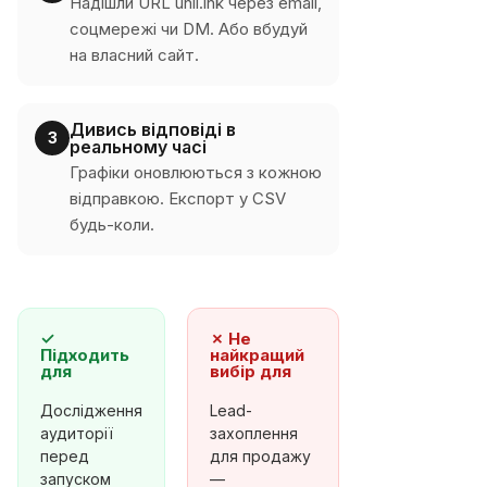
Надішли URL unil.ink через email,
соцмережі чи DM. Або вбудуй
на власний сайт.
Дивись відповіді в
3
реальному часі
Графіки оновлюються з кожною
відправкою. Експорт у CSV
будь-коли.
✓
✗
Не
Підходить
найкращий
для
вибір для
Дослідження
Lead-
аудиторії
захоплення
перед
для продажу
запуском
—