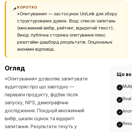
КОРОТКО
📌
«Опитування» — застосунок UniLink для збору
структурованих думок. Вхід: список запитань
(множинний вибір, рейтинг, відкритий текст).
Вихід: публічна сторінка опитування плюс
реалтайм-дашборд результатів. Опціональні
анонімні відповіді.
Огляд
Що вх
«Опитування» дозволяє запитувати
аудиторію про що завгодно —
Multi
✓
переваги продукту, фідбек після
Real
✓
запуску, NPS, демографічне
дослідження. Поєднуй множинний
Anon
✓
вибір, шкали оцінок та відкриті
Resu
✓
запитання. Результати течуть у