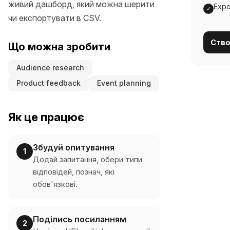
живий дашборд, який можна шерити
Expo
✓
чи експортувати в CSV.
Ство
Що можна зробити
Audience research
Product feedback
Event planning
Як це працює
Збудуй опитування
1
Додай запитання, обери типи
відповідей, познач, які
обов'язкові.
Поділись посиланням
2