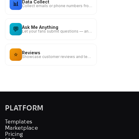
Data Collect
📊
Collect emails or phone numbers from your visitors
Ask Me Anything
💬
Let your fans submit questions — answer publicly or privately
Reviews
⭐
Showcase customer reviews and testimonials to build trust
PLATFORM
Templates
Marketplace
Pricing