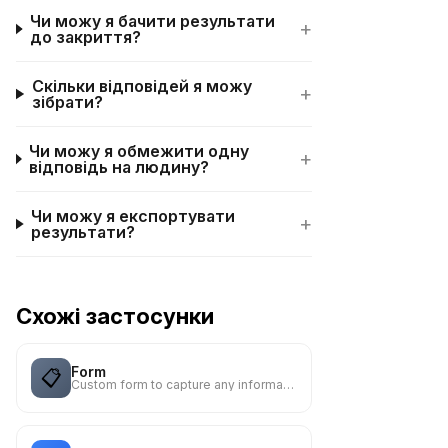
Чи можу я бачити результати
+
до закриття?
Скільки відповідей я можу
+
зібрати?
Чи можу я обмежити одну
+
відповідь на людину?
Чи можу я експортувати
+
результати?
Схожі застосунки
Form
📋
Custom form to capture any information from your audience