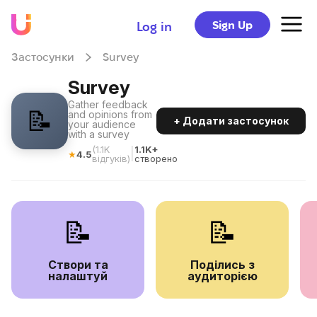
Sign Up
Log in
Застосунки
Survey
Survey
Gather feedback
📝
and opinions from
+ Додати застосунок
your audience
with a survey
(
1.1K
1.1K+
|
★
4.5
відгуків
)
створено
📝
📝
Створи та
Поділись з
налаштуй
аудиторією