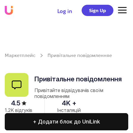
Sign Up
Log in
Маркетплейс
Привітальне повідомленняe
Привітальне повідомлення
Привітайте відвідувачів своїм
повідомленням
4.5
4
K +
1.2
K відгуків
Інсталяцій
+ Додати блок до UniLink