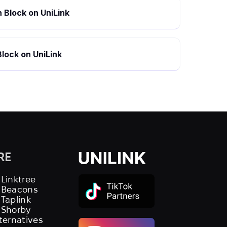
 Block on UniLink
lock on UniLink
RE
 Linktree
s Beacons
 Taplink
 Shorby
lternatives