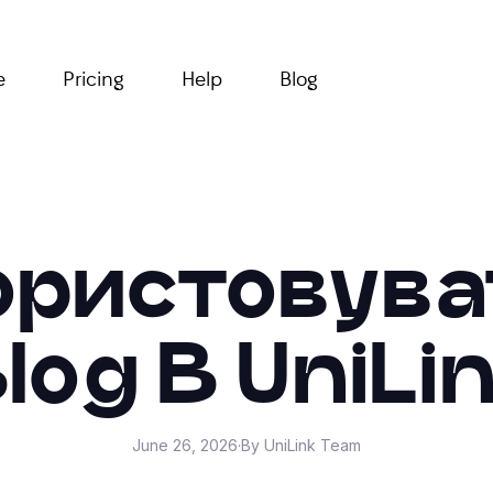
e
Pricing
Help
Blog
ористовува
log В UniLi
June 26, 2026
·
By UniLink Team