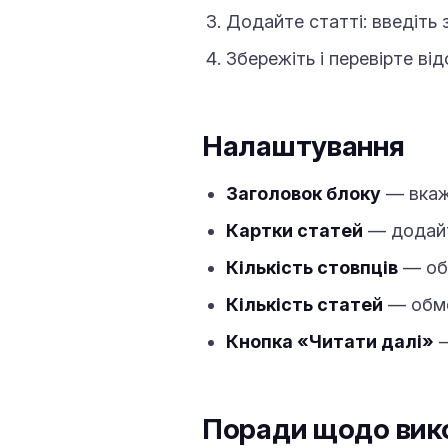
Додайте статті: введіть 
Збережіть і перевірте ві
Налаштування
Заголовок блоку
— вкажі
Картки статей
— додайте
Кількість стовпців
— обе
Кількість статей
— обме
Кнопка «Читати далі»
—
Поради щодо вик