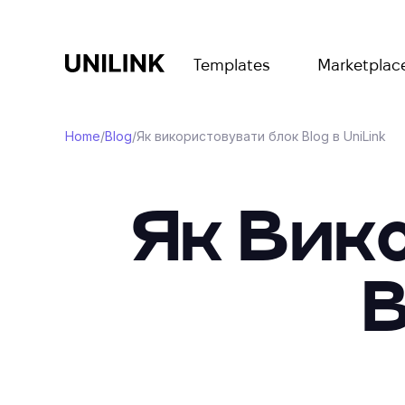
Templates
Marketplac
Home
/
Blog
/
Як використовувати блок Blog в UniLink
Як Вик
B