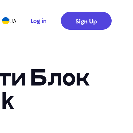
Log in
Sign Up
UA
ти Блок
nk