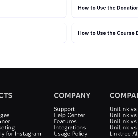
How to Use the Donation
How to Use the Course B
CTS
COMPANY
COMPA
Support
UniLink vs
ages
Help Center
UniLink v
nner
Features
UniLink vs
keting
Integrations
UniLink vs
ly for Instagram
Usage Policy
Linktree A