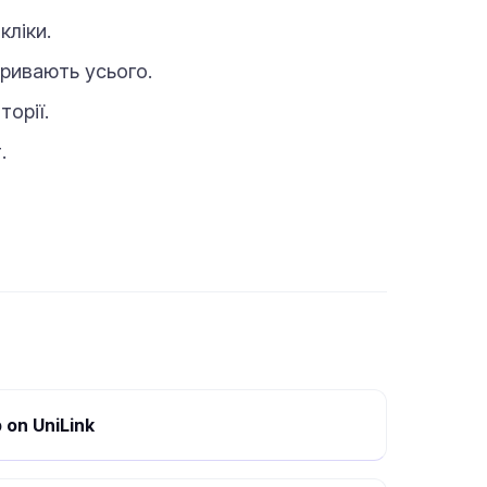
кліки.
кривають усього.
орії.
.
 on UniLink