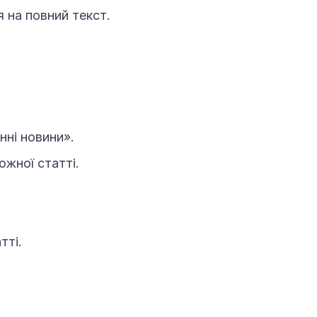
 на повний текст.
нні новини».
жної статті.
тті.