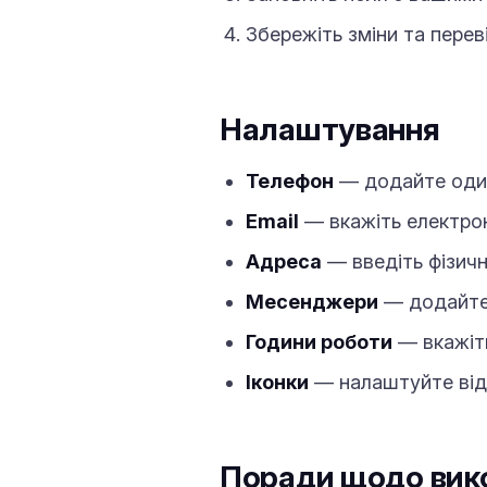
Збережіть зміни та перев
Налаштування
Телефон
— додайте один
Email
— вкажіть електрон
Адреса
— введіть фізичн
Месенджери
— додайте 
Години роботи
— вкажіть
Іконки
— налаштуйте від
Поради щодо вик