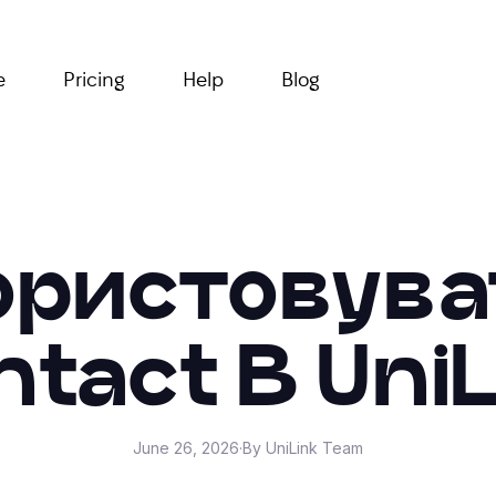
e
Pricing
Help
Blog
ористовува
ntact В UniL
June 26, 2026
·
By UniLink Team