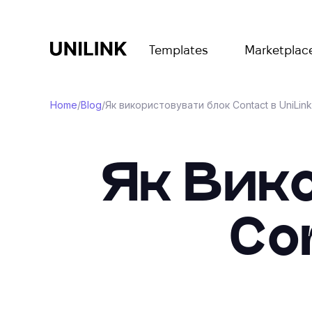
Templates
Marketplac
Home
/
Blog
/
Як використовувати блок Contact в UniLink
Як Вик
Co