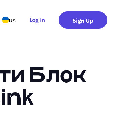
Log in
Sign Up
UA
ти Блок
ink