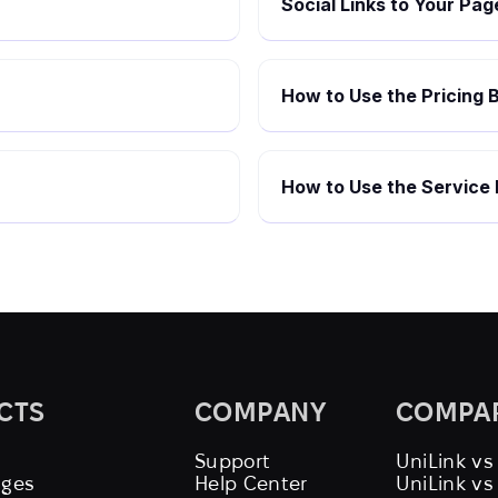
Social Links to Your Pag
How to Use the Pricing B
How to Use the Service 
CTS
COMPANY
COMPA
Support
UniLink vs
ages
Help Center
UniLink v