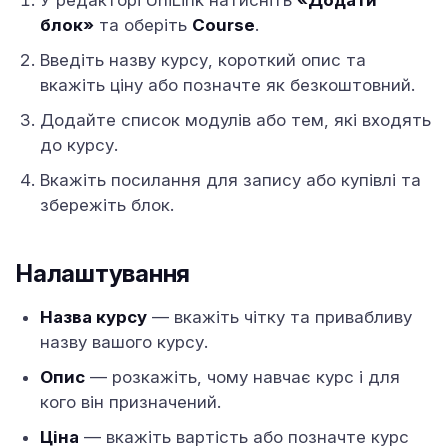
У редакторі UniLink натисніть
«Додати
блок»
та оберіть
Course
.
Введіть назву курсу, короткий опис та
вкажіть ціну або позначте як безкоштовний.
Додайте список модулів або тем, які входять
до курсу.
Вкажіть посилання для запису або купівлі та
збережіть блок.
Налаштування
Назва курсу
— вкажіть чітку та привабливу
назву вашого курсу.
Опис
— розкажіть, чому навчає курс і для
кого він призначений.
Ціна
— вкажіть вартість або позначте курс