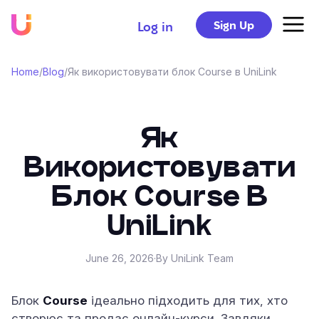
Sign Up
Log in
Home
/
Blog
/
Як використовувати блок Course в UniLink
Як
Використовувати
Блок Course В
UniLink
June 26, 2026
·
By UniLink Team
Блок
Course
ідеально підходить для тих, хто
створює та продає онлайн-курси. Завдяки