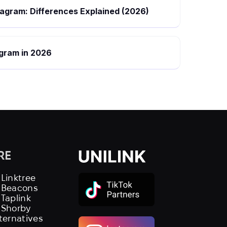
stagram: Differences Explained (2026)
tagram in 2026
RE
 Linktree
s Beacons
 Taplink
 Shorby
lternatives