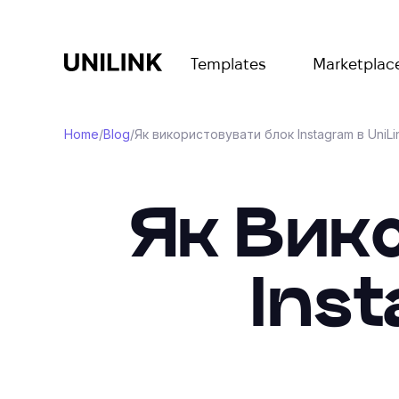
Templates
Marketplac
Home
/
Blog
/
Як використовувати блок Instagram в UniLi
Як Вик
Inst