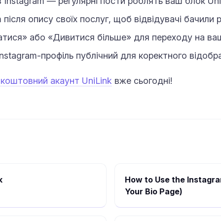
 Instagram — регулярні пости роблять ваш блок Uni
m після опису своїх послуг, щоб відвідувачі бачили 
тися» або «Дивитися більше» для переходу на ваш
nstagram-профіль публічний для коректного відобр
зкоштовний акаунт UniLink
вже сьогодні!
k
How to Use the Instagra
Your Bio Page)