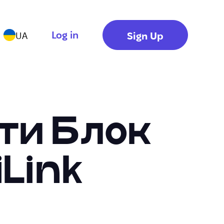
Log in
Sign Up
UA
ти Блок
iLink