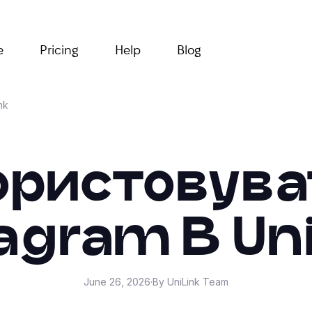
e
Pricing
Help
Blog
nk
ористовува
agram В Un
June 26, 2026
·
By UniLink Team