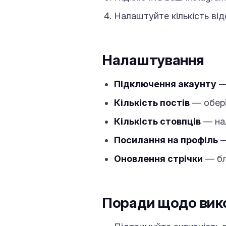
Налаштуйте кількість від
Налаштування
Підключення акаунту
— 
Кількість постів
— оберіт
Кількість стовпців
— нал
Посилання на профіль
—
Оновлення стрічки
— бл
Поради щодо вик