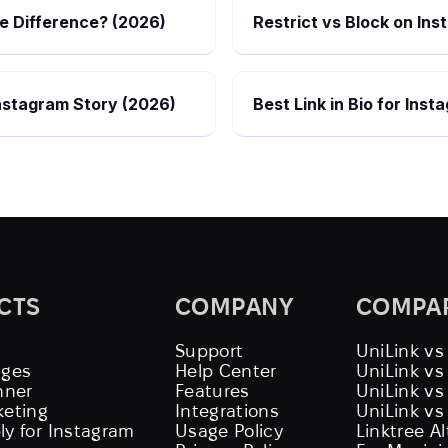
he Difference? (2026)
Restrict vs Block on In
nstagram Story (2026)
Best Link in Bio for Ins
CTS
COMPANY
COMPA
Support
UniLink vs
ages
Help Center
UniLink v
nner
Features
UniLink vs
keting
Integrations
UniLink vs
ly for Instagram
Usage Policy
Linktree A