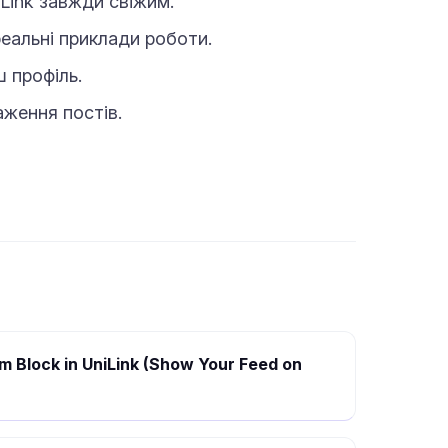
Link завжди свіжим.
реальні приклади роботи.
 профіль.
аження постів.
m Block in UniLink (Show Your Feed on