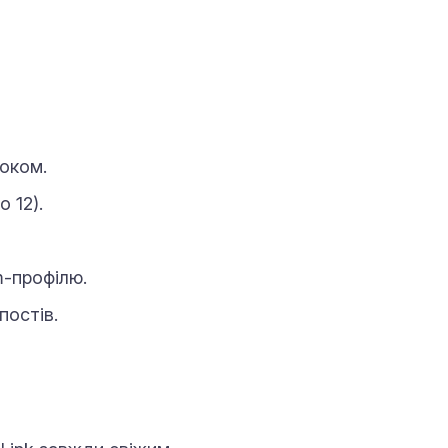
локом.
 12).
-профілю.
постів.