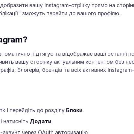
добразити вашу Instagram-стрічку прямо на сторінці
блікації і зможуть перейти до вашого профілю.
tagram?
втоматично підтягує та відображає ваші останні пос
живить вашу сторінку актуальним контентом без не
рафів, блогерів, брендів та всіх активних Instagram
nk і перейдіть до розділу
Блоки
.
і натисніть
Додати
.
m-акаунт через OAuth авторизацію.