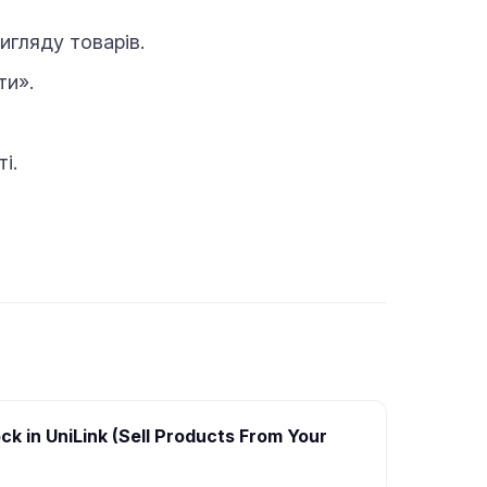
игляду товарів.
ти».
і.
ck in UniLink (Sell Products From Your