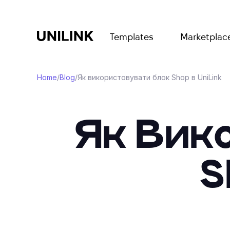
Templates
Marketplac
Home
/
Blog
/
Як використовувати блок Shop в UniLink
Як Вик
S