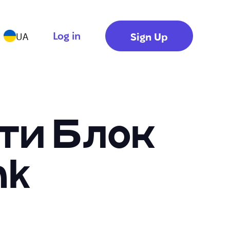
Log in
Sign Up
UA
ти Блок
nk