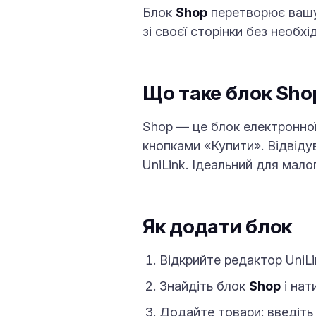
Блок
Shop
перетворює вашу 
зі своєї сторінки без необх
Що таке блок Sho
Shop — це блок електронної
кнопками «Купити». Відвіду
UniLink. Ідеальний для мало
Як додати блок
Відкрийте редактор UniLi
Знайдіть блок
Shop
і нат
Додайте товари: введіть 