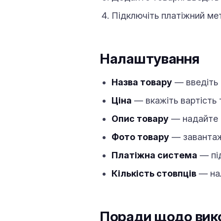
Підключіть платіжний ме
Налаштування
Назва товару
— введіть 
Ціна
— вкажіть вартість 
Опис товару
— надайте к
Фото товару
— завантаж
Платіжна система
— під
Кількість стовпців
— нал
Поради щодо вик