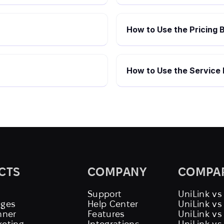
How to Use the Pricing B
How to Use the Service 
CTS
COMPANY
COMPA
Support
UniLink vs
ages
Help Center
UniLink v
nner
Features
UniLink vs
keting
Integrations
UniLink vs