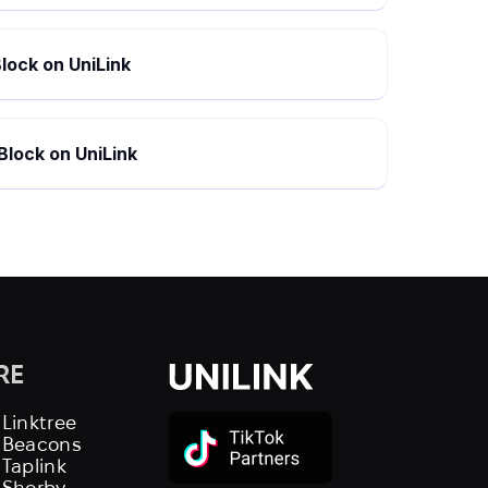
lock on UniLink
Block on UniLink
RE
 Linktree
s Beacons
 Taplink
 Shorby