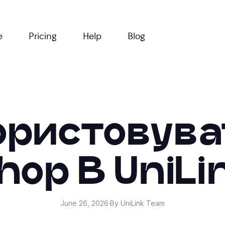
e
Pricing
Help
Blog
ористовува
hop В UniLi
June 26, 2026
·
By UniLink Team