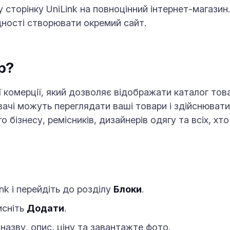
сторінку UniLink на повноцінний інтернет-магази
ідності створювати окремий сайт.
p?
 комерції, який дозволяє відображати каталог това
вачі можуть переглядати ваші товари і здійснюват
го бізнесу, ремісників, дизайнерів одягу та всіх, х
nk і перейдіть до розділу
Блоки
.
исніть
Додати
.
назву, опис, ціну та завантажте фото.