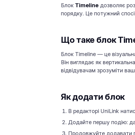
Блок
Timeline
дозволяє роз
порядку. Це потужний спос
Що таке блок Time
Блок Timeline — це візуальн
Він виглядає як вертикальн
відвідувачам зрозуміти ваш
Як додати блок
В редакторі UniLink нати
Додайте першу подію: да
Продовжуйте додавати по