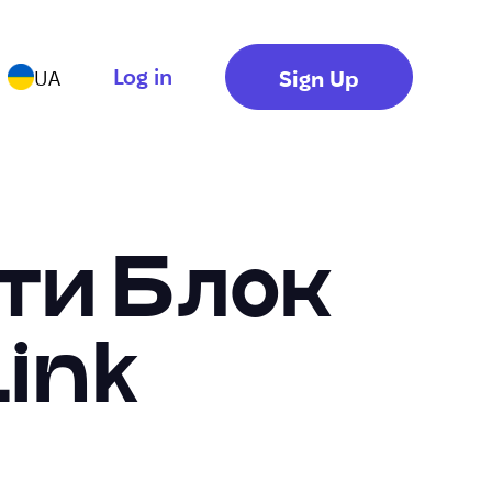
Log in
Sign Up
UA
ти Блок
Link