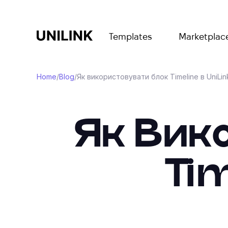
Templates
Marketplac
Home
/
Blog
/
Як використовувати блок Timeline в UniLin
Як Вик
Tim