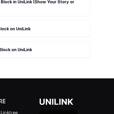
Block in UniLink (Show Your Story or
lock on UniLink
Block on UniLink
RE
 Linktree