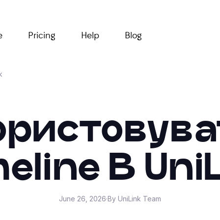
e
Pricing
Help
Blog
k
ористовува
eline В Uni
June 26, 2026
·
By UniLink Team