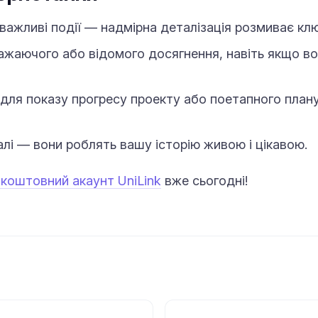
важливі події — надмірна деталізація розмиває клю
ажаючого або відомого досягнення, навіть якщо во
 для показу прогресу проекту або поетапного план
лі — вони роблять вашу історію живою і цікавою.
зкоштовний акаунт UniLink
вже сьогодні!