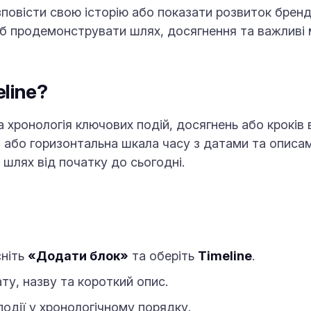
повісти свою історію або показати розвиток бренд
іб продемонструвати шлях, досягнення та важливі
line?
а хронологія ключових подій, досягнень або кроків 
а або горизонтальна шкала часу з датами та описа
 шлях від початку до сьогодні.
сніть
«Додати блок»
та оберіть
Timeline
.
ту, назву та короткий опис.
дії у хронологічному порядку.