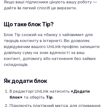
Якщо ваші підписники цінують вашу роботу —
дайте їм легкий спосіб це виразити.
Що таке блок Tip?
Блок Tip схожий на «банку з чайовими» для
творців контенту в інтернеті. Він дозволяє
відвідувачам вашого UniLink-профілю залишити
довільну суму на знак вдячності за ваш
контент, допомогу або натхнення без зайвих
складнощів.
Як додати блок
В редакторі UniLink натисніть
«Додати
блок»
та оберіть
Tip
.
Підключіть платіжний метод для отримання