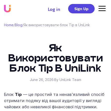
Sign Up
Log in
Home
/
Blog
/
Як використовувати блок Tip в UniLink
Як
Використовувати
Блок Tip В UniLink
June 26, 2026
·
By UniLink Team
Блок
Tip
— це простий та ненав'язливий спосіб
отримати подяку від вашої аудиторії у вигляді
чайових або невеликої фінансової підтримки.