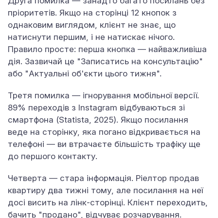
Друга помилка — занадто багато посилань без
пріоритетів. Якщо на сторінці 12 кнопок з
однаковим виглядом, клієнт не знає, що
натиснути першим, і не натискає нічого.
Правило просте: перша кнопка — найважливіша
дія. Зазвичай це "Записатись на консультацію"
або "Актуальні об'єкти цього тижня".
Третя помилка — ігнорування мобільної версії.
89% переходів з Instagram відбуваються зі
смартфона (Statista, 2025). Якщо посилання
веде на сторінку, яка погано відкривається на
телефоні — ви втрачаєте більшість трафіку ще
до першого контакту.
Четверта — стара інформація. Ріелтор продав
квартиру два тижні тому, але посилання на неї
досі висить на лінк-сторінці. Клієнт переходить,
бачить "продано", відчуває розчарування.