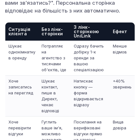
вами зв'язатись?". Персональна сторінка
відповідає на більшість з них автоматично.
З лінк-
Ситуація
Без лінк-
сторінкою
Ефект
клієнта
сторінки
UniLink
Шукає
Потрапляє
Одразу бачить
Менше
однокімнатну
на
добірку 1-к
відмов
в оренду
агентство з
оренди за
тисячами
вашою
об'єктів, іде
спеціалізацією
Хоче
Шукає
Натискає
+40%
записатись
контакт,
кнопку —
звернень
на перегляд
пише в
форма
Директ,
відкривається
чекає
відразу
відповіді
Хоче
Гуглить
Посилання на
Вища
перевірити
ваше ім'я,
верифіковані
довіра
відгуки
можливо
відгуки прямо
знаходить
на сторінці