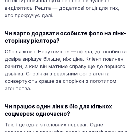
об'єкти) повинна бути першою і візуально
виділятись. Решта — додаткові опції для тих,
хто прокручує далі.
Чи варто додавати особисте фото на лінк-
сторінку ріелтора?
Обов'язково. Нерухомість — сфера, де особиста
довіра вирішує більше, ніж ціна. Клієнт повинен
бачити, з ким він матиме справу ще до першого
дзвінка. Сторінки з реальним фото агента
конвертують краще за сторінки з логотипом
агентства.
Чи працює один лінк в біо для кількох
соцмереж одночасно?
Так, і це одна з головних переваг. Одне