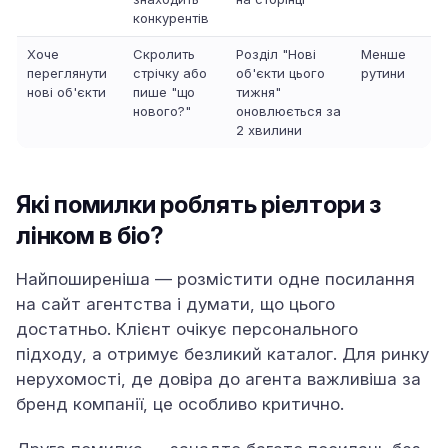
конкурентів
Хоче
Скролить
Розділ "Нові
Менше
переглянути
стрічку або
об'єкти цього
рутини
нові об'єкти
пише "що
тижня"
нового?"
оновлюється за
2 хвилини
Які помилки роблять ріелтори з
лінком в біо?
Найпоширеніша — розмістити одне посилання
на сайт агентства і думати, що цього
достатньо. Клієнт очікує персонального
підходу, а отримує безликий каталог. Для ринку
нерухомості, де довіра до агента важливіша за
бренд компанії, це особливо критично.