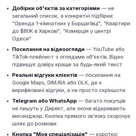
Добірки об'єктів за категоріями
— не
загальний список, а конкретні підбірки:
"Оренда 1-кімнатних у Борщагівці", "Квартири
до $80K в Харкові", "Комерція у центрі
Одеси"
Посилання на відеоогляди
— YouTube або
TikTok-плейлист з оглядами об'єктів. Відео
підвищує довіру краще за будь-який текст
Реальні відгуки клієнтів
— посилання на
Google Maps, DIM.RIA або OLX, де є
верифіковані відгуки, а не просто скріншоти
Telegram або WhatsApp
— багато покупців
не пишуть у Директ, але охоче відкривають
месенджер. Кнопка прямого зв'язку скорочує
шлях до розмови
Кнопка "Моя спеціалізація"
— коротко: