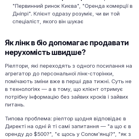
"Первинний ринок Києва", "Оренда комерції в
Дніпрі". Клієнт одразу розуміє, чи ви той
спеціаліст, якого він шукає
Як лінк в біо допомагає продавати
нерухомість швидше?
Ріелтори, які переходять з одного посилання на
агрегатор до персональної лінк-сторінки,
помічають зміни вже в перші два тижні. Суть не
в технологіях — а в тому, що клієнт отримує
потрібну інформацію без зайвих кроків і зайвих
питань.
Типова проблема: ріелтор щодня відповідає в
Директі на одні й ті самі запитання — "а що є в
оренду до $500?", "є щось у Солом'янці?", "як з