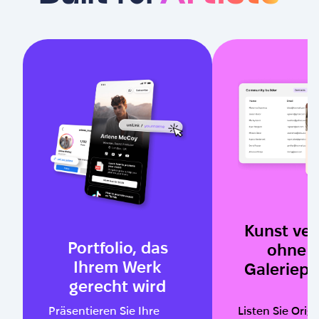
Kunst ve
Portfolio, das
ohne 
Ihrem Werk
Galeriepr
gerecht wird
Präsentieren Sie Ihre
Listen Sie Origi