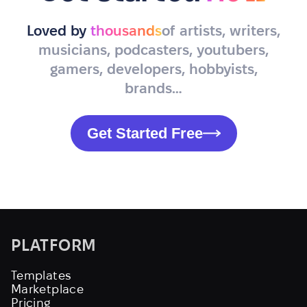
Loved by
thousands
of artists, writers,
musicians, podcasters, youtubers,
gamers, developers, hobbyists,
brands…
Get Started Free
PLATFORM
Templates
Marketplace
Pricing