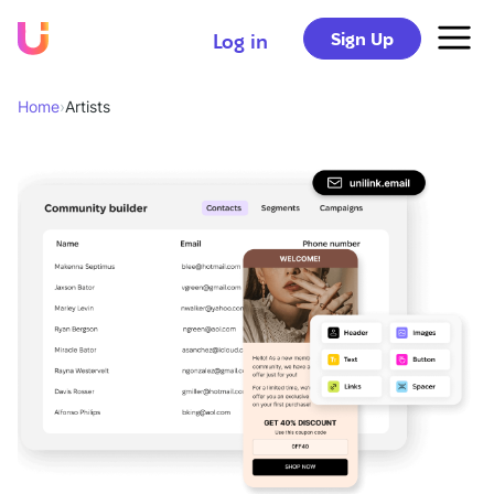
Sign Up
Log in
Home
›
Artists