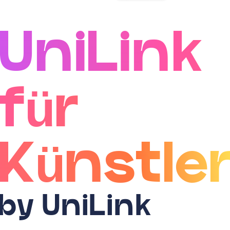
UniLink
für
Künstle
by UniLink