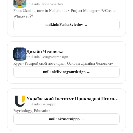
unil.ink/
PashaSvietlov
From Ukraine, now in Nederlands ~ Project Manager ~ 💡Create
Whatever💡
unil.ink/
PashaSvietlov
→
Дизайн Человека
unil.ink/
livingyourdesign
Курс «Раскрой свой потенциал. Основы Дизайна Человека»
unil.ink/
livingyourdesign
→
Український Інститут Прикладної Психології та Психотерапії
unil.ink/
useruippp
Psychology, Education
unil.ink/
useruippp
→