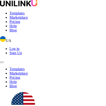
Templates
Marketplace
Pricing
Help
Blog
UA
Log in
Sign Up
Templates
Marketplace
Pricing
Help
Blog