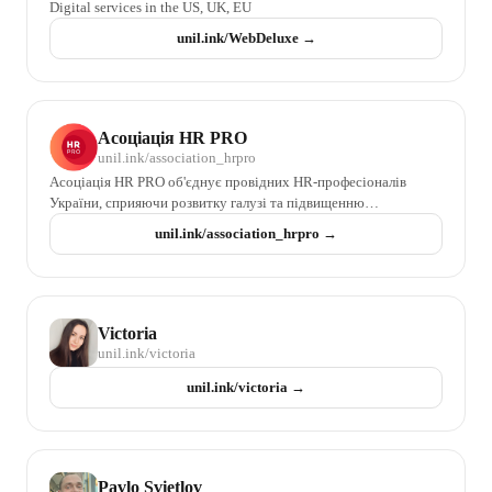
Digital services in the US, UK, EU
unil.ink/
WebDeluxe
→
Асоціація HR PRO
unil.ink/
association_hrpro
Асоціація HR PRO об'єднує провідних HR-професіоналів
України, сприяючи розвитку галузі та підвищенню
професійного рівня фахівців.
unil.ink/
association_hrpro
→
Victoria
unil.ink/
victoria
unil.ink/
victoria
→
Pavlo Svietlov