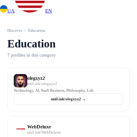
UA
EN
Discover
›
Education
Education
7 profiles in this category
olegxyz2
unil.ink/
olegxyz2
Technology, AI, SaaS Business, Philosophy, Life
unil.ink/
olegxyz2
→
WebDeluxe
unil.ink/
WebDeluxe