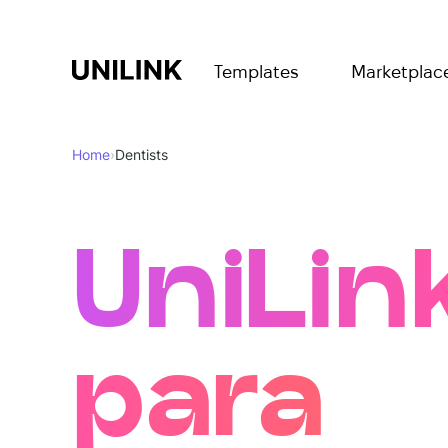
Templates
Marketplac
Home
›
Dentists
UniLin
para