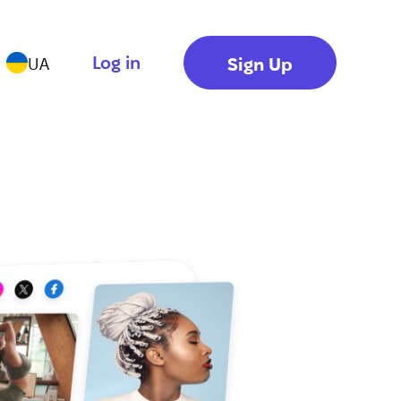
Log in
Sign Up
UA