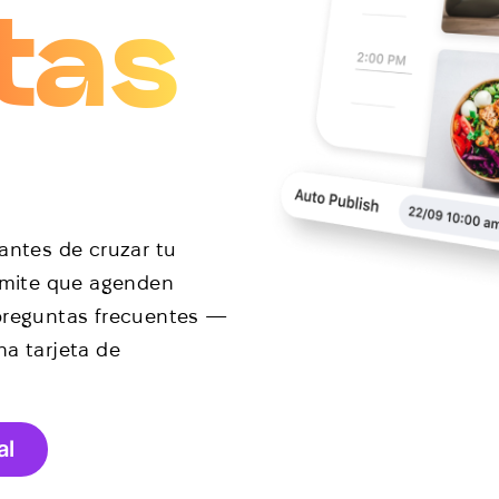
tas
 antes de cruzar tu
ermite que agenden
 preguntas frecuentes —
na tarjeta de
al