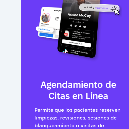
Agendamiento de
Citas en Línea
Permite que los pacientes reserven
limpiezas, revisiones, sesiones de
blanqueamiento o visitas de