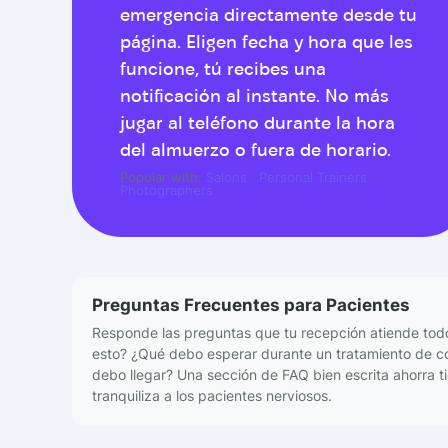
emergencia directamente desde tu
página. Eligen fecha y hora que les
funcione, tú recibes una
notificación al instante. No más
jugar al teléfono durante la hora
del almuerzo o fuera de horario.
Popular with:
Salons
·
Personal Trainers
·
Photographers
Preguntas Frecuentes para Pacientes
Responde las preguntas que tu recepción atiende todo
esto? ¿Qué debo esperar durante un tratamiento de 
debo llegar? Una sección de FAQ bien escrita ahorra t
tranquiliza a los pacientes nerviosos.