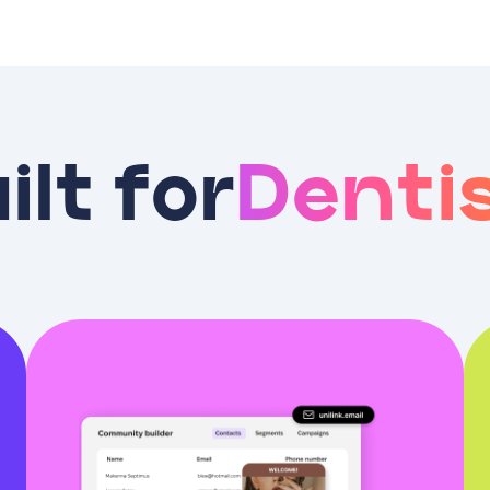
ilt for
Denti