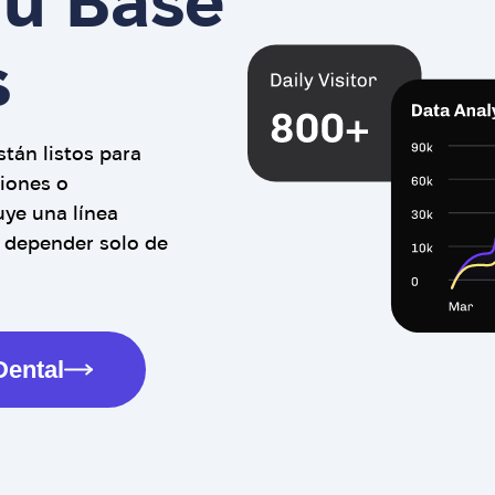
Tu Base
s
tán listos para
siones o
uye una línea
e depender solo de
Dental