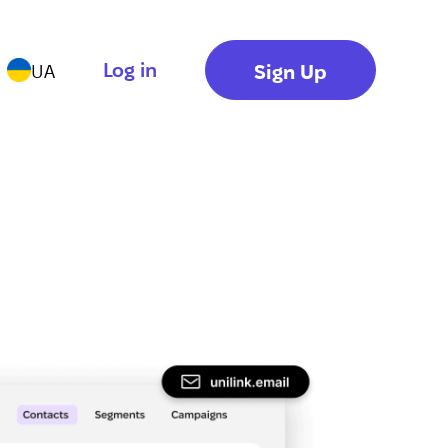
Log in
Sign Up
UA