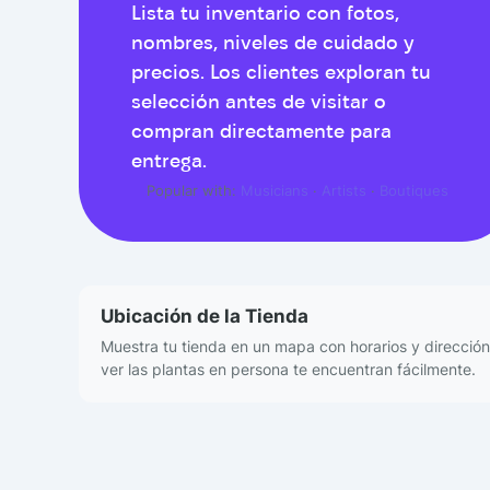
Lista tu inventario con fotos,
nombres, niveles de cuidado y
precios. Los clientes exploran tu
selección antes de visitar o
compran directamente para
entrega.
Popular with:
Musicians
·
Artists
·
Boutiques
Ubicación de la Tienda
Muestra tu tienda en un mapa con horarios y dirección.
ver las plantas en persona te encuentran fácilmente.