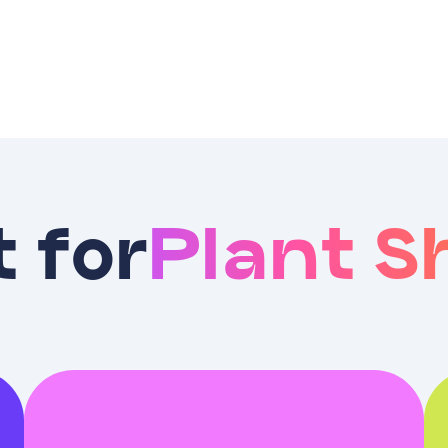
t for
Plant S