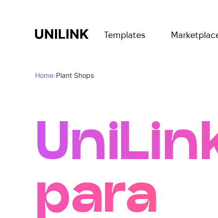
Templates
Marketplac
Home
›
Plant Shops
UniLin
para