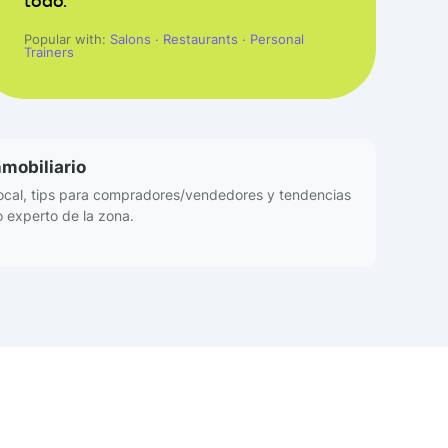
todo.
Popular with:
Salons
·
Restaurants
·
Personal
Trainers
nmobiliario
local, tips para compradores/vendedores y tendencias
 experto de la zona.