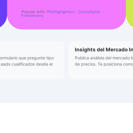
Popular with:
Photographers
·
Consultants
·
Freelancers
Insights del Mercado I
rmulario que pregunte tipo
Publica análisis del mercado 
Leads cualificados desde el
de precios. Te posiciona como