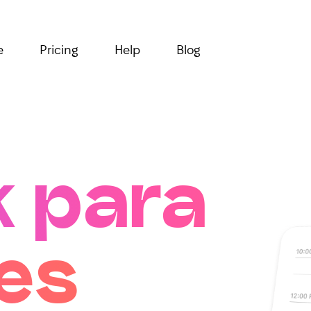
e
Pricing
Help
Blog
k para
es