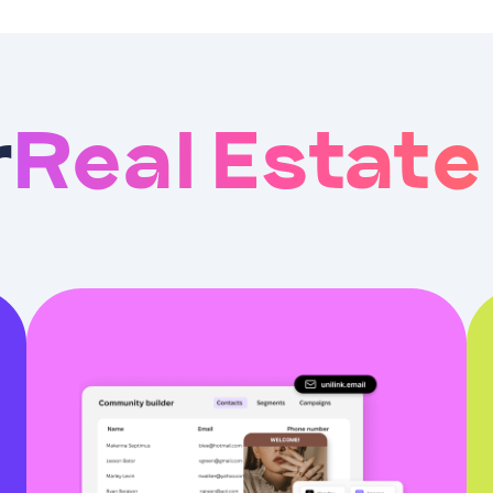
r
Real Estat