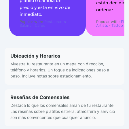
platillo o cambia un
están decidie
precio y está en vivo de
ordenar.
inmediato.
Popular with:
Restaurants
·
Popular with:
Pho
Salons
·
Cafes
Artists
·
Tattoo Art
Ubicación y Horarios
Muestra tu restaurante en un mapa con dirección,
teléfono y horarios. Un toque da indicaciones paso a
paso. Incluye notas sobre estacionamiento.
Reseñas de Comensales
Destaca lo que los comensales aman de tu restaurante.
Las reseñas sobre platillos estrella, atmósfera y servicio
son más convincentes que cualquier anuncio.