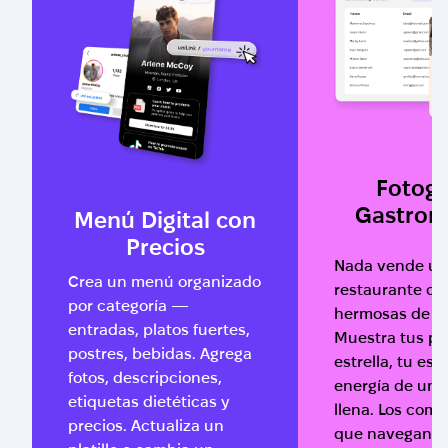
Fotogr
Gastron
Menú Digital con
Precios
Nada vende u
Crea un menú organizado
restaurante co
por categoría —
hermosas de c
entradas, platos fuertes,
Muestra tus pla
postres, bebidas. Agrega
estrella, tu esp
fotos, descripciones,
energía de un
etiquetas dietéticas y
llena. Los com
precios. Actualiza un
que navegan tu