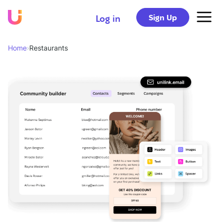
Sign Up
Log in
Home
›
Restaurants