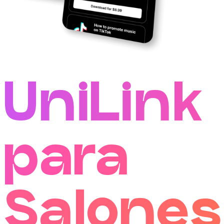
UniLink
para
Salones