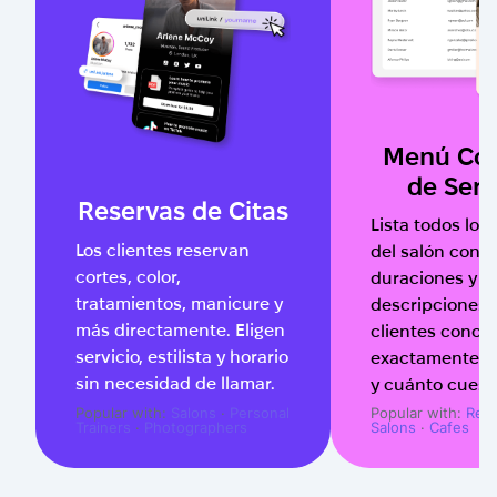
Menú Co
de Serv
Reservas de Citas
Lista todos los 
Los clientes reservan
del salón con p
cortes, color,
duraciones y
tratamientos, manicure y
descripciones.
más directamente. Eligen
clientes conoc
servicio, estilista y horario
exactamente q
sin necesidad de llamar.
y cuánto cuest
Popular with:
Salons
·
Personal
Popular with:
Rest
Trainers
·
Photographers
Salons
·
Cafes