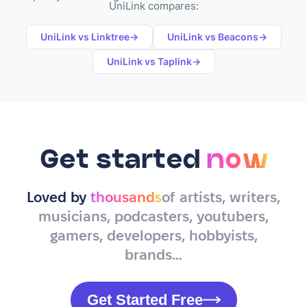
UniLink compares:
UniLink vs
Linktree
→
UniLink vs
Beacons
→
UniLink vs
Taplink
→
Get started
now
Loved by
thousands
of artists, writers,
musicians, podcasters, youtubers,
gamers, developers, hobbyists,
brands…
Get Started Free