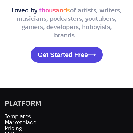
Loved by
thousands
of artists, writers,
musicians, podcasters, youtubers,
gamers, developers, hobbyists,
brands…
Get Started Free
PLATFORM
Templates
Marketplace
Pricing