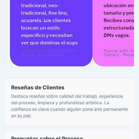
tradicional, neo-
ubicación en el
tradicional, fine line,
tamaño y pres
acuarela. Los clientes
Recibes consul
buscan un estilo
estructuradas 
específico y necesitan
DMs vagos.
ver que dominas el suyo.
Popular with:
Photographers
·
Popular with:
Salo
Artists
·
Tattoo Artists
Trainers
·
Photogr
Reseñas de Clientes
Destaca reseñas sobre calidad del trabajo, experiencia
del proceso, limpieza y profundidad artística. La
confianza es clave cuando alguien pone arte permanente
en su piel.
Preguntas sobre el Proceso