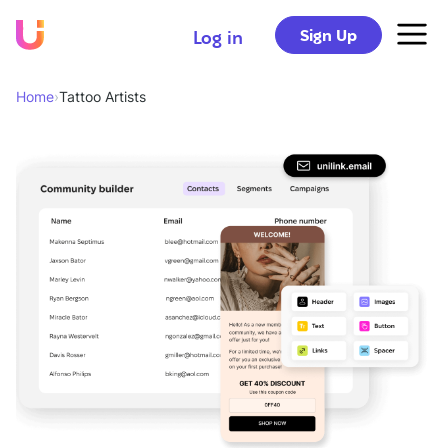
Sign Up
Log in
Home
›
Tattoo Artists