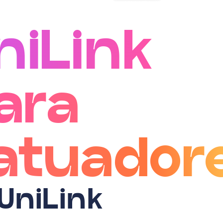
niLink
ara
atuador
UniLink