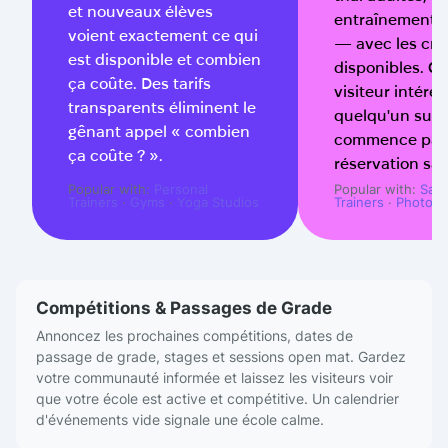
et nouveaux élèves
entraînement 
voient exactement ce qui
— avec les cr
est disponible et combien
disponibles. Co
ça coûte. Des tarifs
visiteur intére
transparents éliminent le
quelqu'un sur l
gênant appel « combien
commence par
ça coûte ? ».
réservation sans
Popular with:
Personal
Popular with:
Salo
Trainers
·
Gyms
·
Yoga Studios
Trainers
·
Photogr
Compétitions & Passages de Grade
Annoncez les prochaines compétitions, dates de
passage de grade, stages et sessions open mat. Gardez
votre communauté informée et laissez les visiteurs voir
que votre école est active et compétitive. Un calendrier
d'événements vide signale une école calme.