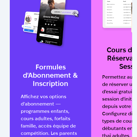
Cours d'E
Réservat
Sess
Formules
d'Abonnement &
Permettez aux 
Inscription
de réserver un
d'essai gratuit
Affichez vos options
session d'initia
d'abonnement —
depuis votre p
programmes enfants,
Configurez diff
cours adultes, forfaits
types de cour
famille, accès équipe de
débutants enf
compétition. Les parents
thaï adultes,