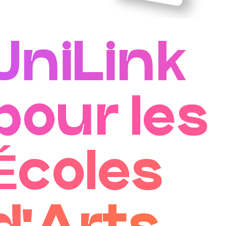
UniLink
pour les
Écoles
d'Arts