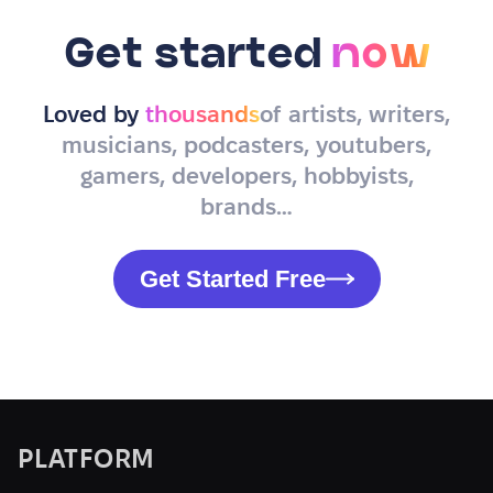
Get started
now
Loved by
thousands
of artists, writers,
musicians, podcasters, youtubers,
gamers, developers, hobbyists,
brands…
Get Started Free
PLATFORM