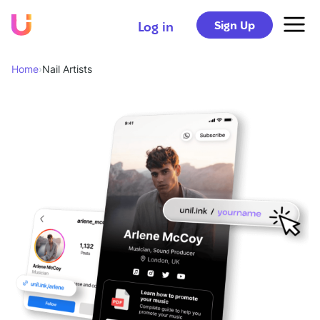
Sign Up
Log in
Home
›
Nail Artists