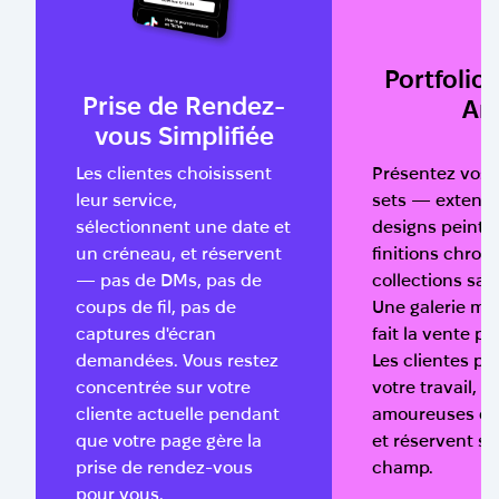
Portfolio 
Prise de Rendez-
Art
vous Simplifiée
Les clientes choisissent
Présentez vos 
leur service,
sets — extensi
sélectionnent une date et
designs peints 
un créneau, et réservent
finitions chrom
— pas de DMs, pas de
collections sai
coups de fil, pas de
Une galerie ma
captures d'écran
fait la vente p
demandées. Vous restez
Les clientes p
concentrée sur votre
votre travail, 
cliente actuelle pendant
amoureuses d'
que votre page gère la
et réservent su
prise de rendez-vous
champ.
pour vous.