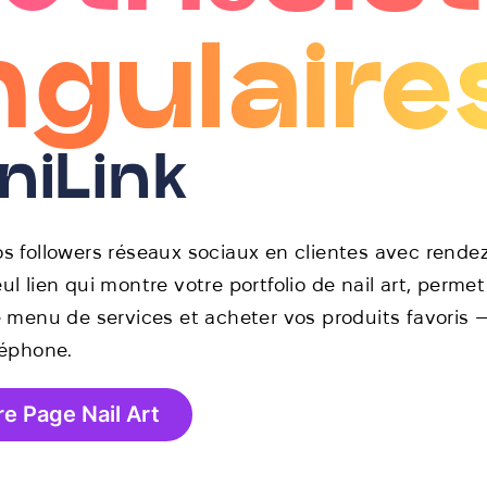
gulaire
niLink
s followers réseaux sociaux en clientes avec rende
l lien qui montre votre portfolio de nail art, permet
e menu de services et acheter vos produits favoris 
léphone.
re Page Nail Art