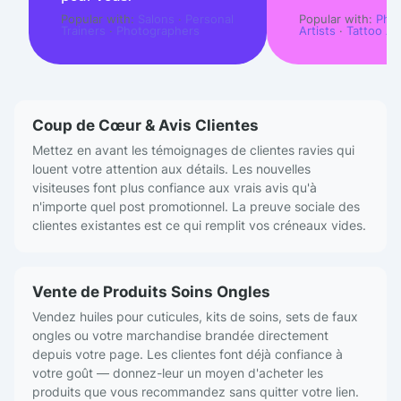
Popular with:
Salons
·
Personal
Popular with:
Pho
Trainers
·
Photographers
Artists
·
Tattoo Art
Coup de Cœur & Avis Clientes
Mettez en avant les témoignages de clientes ravies qui
louent votre attention aux détails. Les nouvelles
visiteuses font plus confiance aux vrais avis qu'à
n'importe quel post promotionnel. La preuve sociale des
clientes existantes est ce qui remplit vos créneaux vides.
Vente de Produits Soins Ongles
Vendez huiles pour cuticules, kits de soins, sets de faux
ongles ou votre marchandise brandée directement
depuis votre page. Les clientes font déjà confiance à
votre goût — donnez-leur un moyen d'acheter les
produits que vous recommandez sans quitter votre lien.