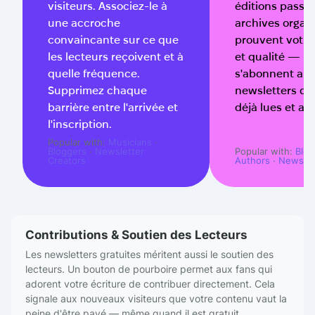
éditions passé
visiteurs. Associez-le à
archives organ
une accroche
prouvent votre 
convaincante sur ce que
et qualité — le
les lecteurs reçoivent et à
s'abonnent au
quelle fréquence.
newsletters qu'
Supprimez chaque
déjà lues et ap
barrière entre l'arrivée et
l'inscription.
Popular with:
Musicians
·
Popular with:
Blog
Bloggers
·
Newsletter
Authors
·
Newslet
Creators
Contributions & Soutien des Lecteurs
Les newsletters gratuites méritent aussi le soutien des
lecteurs. Un bouton de pourboire permet aux fans qui
adorent votre écriture de contribuer directement. Cela
signale aux nouveaux visiteurs que votre contenu vaut la
peine d'être payé — même quand il est gratuit.