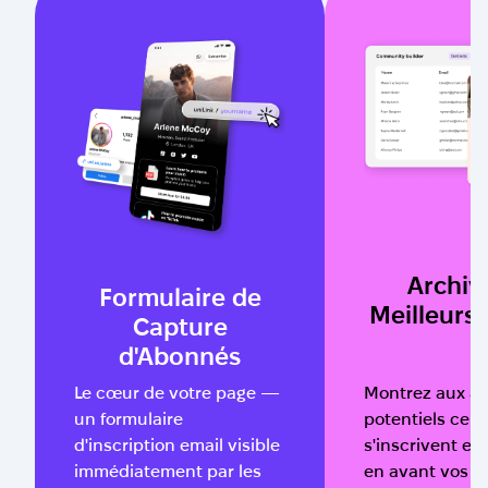
Archiv
Formulaire de
Meilleurs 
Capture
d'Abonnés
Montrez aux a
Le cœur de votre page —
potentiels ce à 
un formulaire
s'inscrivent en
d'inscription email visible
en avant vos m
immédiatement par les