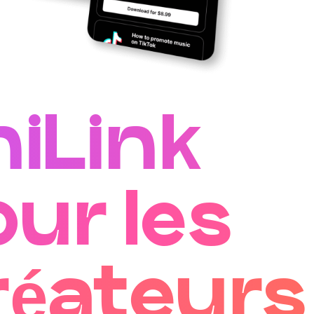
niLink
ur les
réateurs