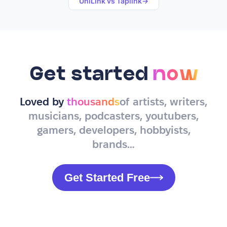
UniLink vs
Taplink
→
Get started
now
Loved by
thousands
of artists, writers,
musicians, podcasters, youtubers,
gamers, developers, hobbyists,
brands…
Get Started Free