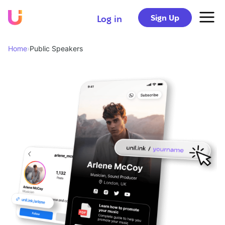
Sign Up
Log in
Home
›
Public Speakers