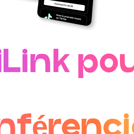
iLink po
nférenci