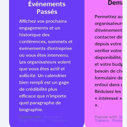
Dema
Événements
Passés
Permettez aux
Affichez vos prochains
organisateurs
engagements et un
d'événements 
historique des
contacter dire
conférences, sommets et
depuis votre p
événements d'entreprise
vérifier votre
où vous êtes intervenu.
disponibilité, v
Les organisateurs voient
et votre budget
que vous êtes actif et
besoin de cher
sollicité. Un calendrier
formulaire de 
bien rempli est un gage
enfoui dans un 
de crédibilité plus
Réduisez les é
efficace que n'importe
« intéressé » e
quel paragraphe de
».
biographie.
Popular with:
Musicians
·
Popular with:
Salo
Event Planners
·
Comedians
Trainers
·
Photogr