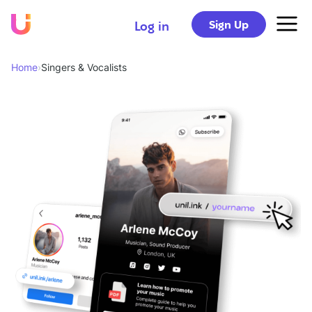
Sign Up
Log in
Home
›
Singers & Vocalists