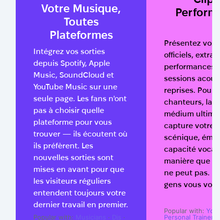
Votre Musique,
Perform
Toutes
Plateformes
Présentez vos c
Intégrez vos sorties
officiels, extrai
depuis Spotify, Apple
performances l
Music, SoundCloud et
sessions acous
YouTube Music sur une
reprises. Pour l
seule page. Les fans n'ont
chanteurs, la v
pas à choisir quelle
médium ultime
plateforme pour vous
capture votre 
trouver — ils écoutent où
scénique, émot
ils préfèrent. Les
capacité vocal
nouvelles sorties sont
manière que l'a
mises en avant pour que
ne peut pas. La
les visiteurs réguliers
gens vous voir 
entendent toujours votre
dernier travail en premier.
Popular with:
You
Personal Trainers
Popular with:
Musicians
·
Djs
·