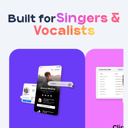
Singers &
Built for
Vocalists
Clips