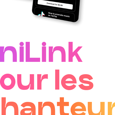
niLink
our les
hanteu