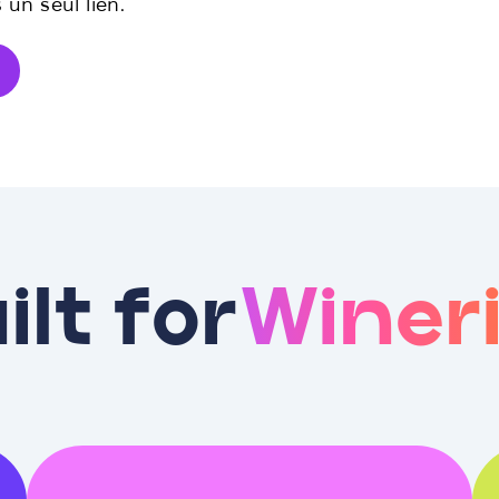
un seul lien.
ilt for
Winer