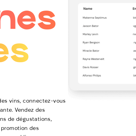
nes
es
 des vins, connectez-vous
gante. Vendez des
ons de dégustations,
a promotion des