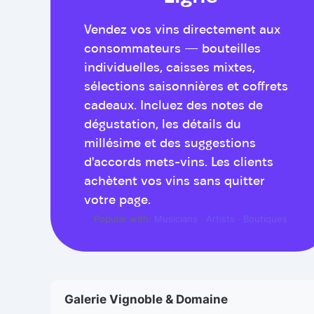
Vendez vos vins directement aux
consommateurs — bouteilles
individuelles, caisses mixtes,
sélections saisonnières et coffrets
cadeaux. Incluez des notes de
dégustation, les détails du
millésime et des suggestions
d'accords mets-vins. Les clients
achètent vos vins sans quitter
votre page.
Popular with:
Musicians
·
Artists
·
Boutiques
Galerie Vignoble & Domaine