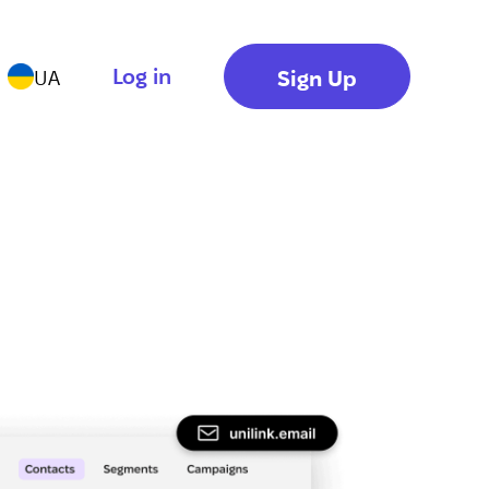
Log in
Sign Up
UA