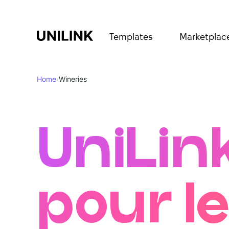
Templates
Marketplac
Home
›
Wineries
UniLin
pour l