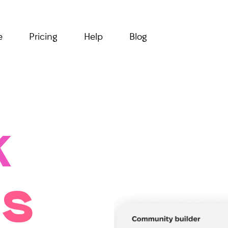
e
Pricing
Help
Blog
k
es