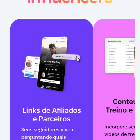
Conteú
Treino e T
Links de Afiliados
e Parceiros
Incorpore seus
Seus seguidores vivem
vídeos de treino
perguntando quais