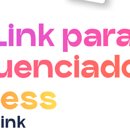
Link par
luenciad
ness
Link