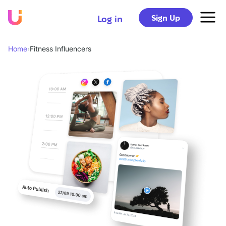
Sign Up
Log in
Home
›
Fitness Influencers