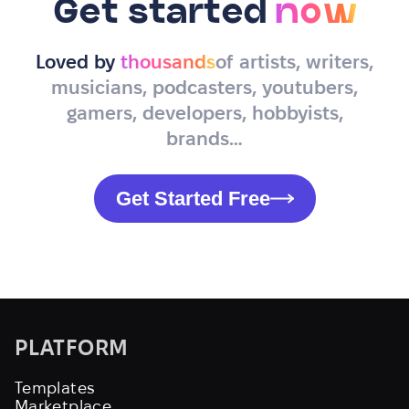
Get started
now
Loved by
thousands
of artists, writers,
musicians, podcasters, youtubers,
gamers, developers, hobbyists,
brands…
Get Started Free
PLATFORM
Templates
Marketplace